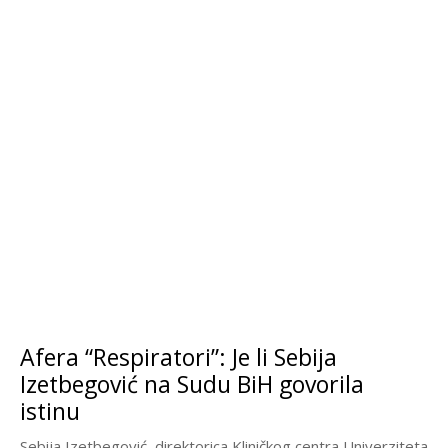
Afera “Respiratori”: Je li Sebija
Izetbegović na Sudu BiH govorila
istinu
Sebija Izetbegović, direktorica Kliničkog centra Univerziteta