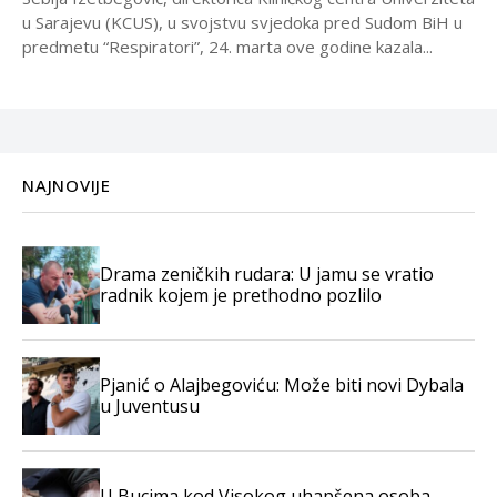
u Sarajevu (KCUS), u svojstvu svjedoka pred Sudom BiH u
predmetu “Respiratori”, 24. marta ove godine kazala...
NAJNOVIJE
Drama zeničkih rudara: U jamu se vratio
radnik kojem je prethodno pozlilo
Pjanić o Alajbegoviću: Može biti novi Dybala
u Juventusu
U Bucima kod Visokog uhapšena osoba