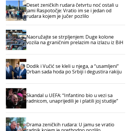
Deset zeničkih rudara četvrtu noć ostali u
jami Raspotočje: Vratio im se i jedan od
rudara kojem je jučer pozlilo
Naoružajte se strpljenjem: Duge kolone
vozila na graničnim prelazim na izlazu iz BiH
Dodik i Vučić se kleli u njega, a “usamljeni”
Orban sada hoda po Srbiji i degustira rakiju
Skandal u UEFA: “Infantino bio u vezi sa
radnicom, unaprijedili je i platili joj studije”
Drama zeničkih rudara: U jamu se vratio
radnik kojem je prethodno pozlilo