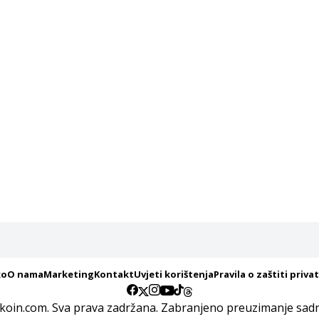
ko
O nama
Marketing
Kontakt
Uvjeti korištenja
Pravila o zaštiti priva
koin.com. Sva prava zadržana. Zabranjeno preuzimanje sadrž