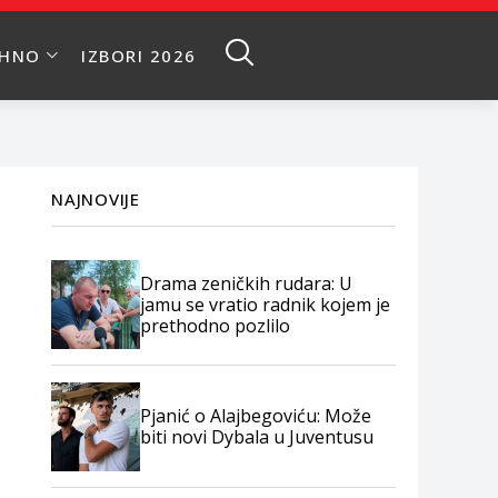
EHNO
IZBORI 2026
NAJNOVIJE
Drama zeničkih rudara: U
jamu se vratio radnik kojem je
prethodno pozlilo
Pjanić o Alajbegoviću: Može
biti novi Dybala u Juventusu