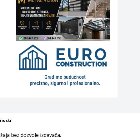
tnosti
aja bez dozvole izdavača.