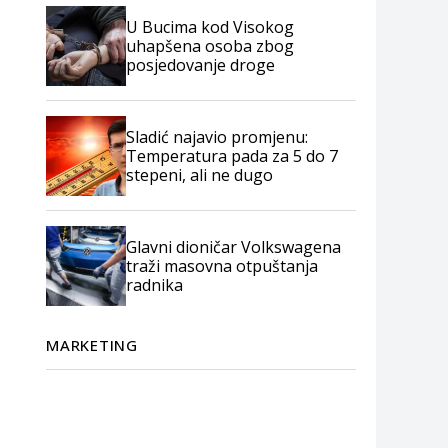
U Bucima kod Visokog
uhapšena osoba zbog
posjedovanje droge
Sladić najavio promjenu:
Temperatura pada za 5 do 7
stepeni, ali ne dugo
Glavni dioničar Volkswagena
traži masovna otpuštanja
radnika
MARKETING