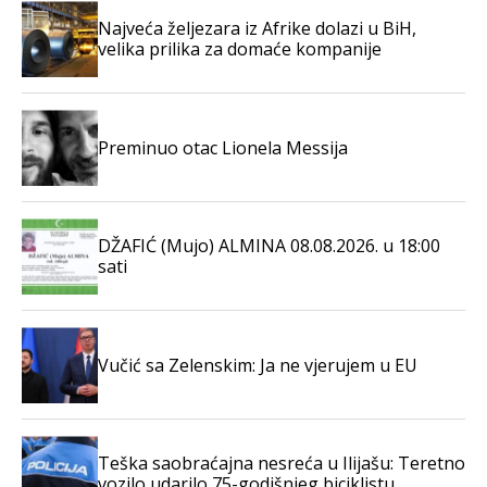
Najveća željezara iz Afrike dolazi u BiH,
velika prilika za domaće kompanije
Preminuo otac Lionela Messija
DŽAFIĆ (Mujo) ALMINA 08.08.2026. u 18:00
sati
Vučić sa Zelenskim: Ja ne vjerujem u EU
Teška saobraćajna nesreća u Ilijašu: Teretno
vozilo udarilo 75-godišnjeg biciklistu