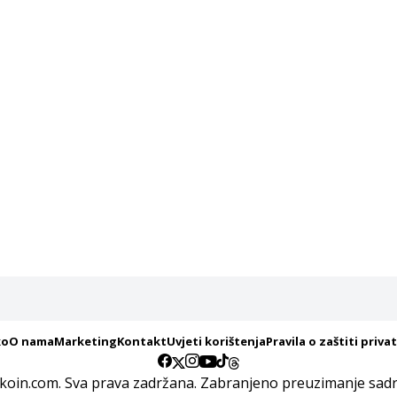
ko
O nama
Marketing
Kontakt
Uvjeti korištenja
Pravila o zaštiti priva
koin.com. Sva prava zadržana. Zabranjeno preuzimanje sadrž