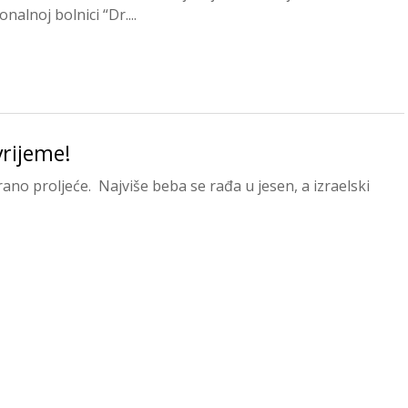
nalnoj bolnici “Dr....
vrijeme!
rano proljeće. Najviše beba se rađa u jesen, a izraelski