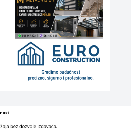
tnosti
aja bez dozvole izdavača.