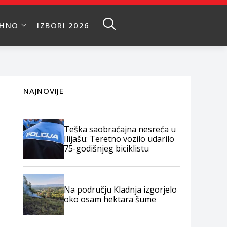
EHNO
IZBORI 2026
NAJNOVIJE
Teška saobraćajna nesreća u
Ilijašu: Teretno vozilo udarilo
75-godišnjeg biciklistu
Na području Kladnja izgorjelo
oko osam hektara šume