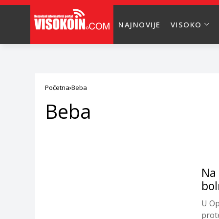
NAJNOVIJE
VISOKO
Početna
Beba
Beba
Na 
bol
U Op
prot