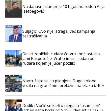
Na današnji dan prije 101 godinu rođen Alija
Izetbegović
Suljagić: Ovo nije istraga, već kampanja
zastrašivanja
Deset zeničkih rudara četvrtu noć ostali u
jami Raspotočje: Vratio im se i jedan od
rudara kojem je jučer pozlilo
Naoružajte se strpljenjem: Duge kolone
vozila na graničnim prelazim na izlazu iz BiH
Dodik i Vučić se kleli u njega, a “usamljeni”
Orban sada hoda po Srbiji i degustira rakiju