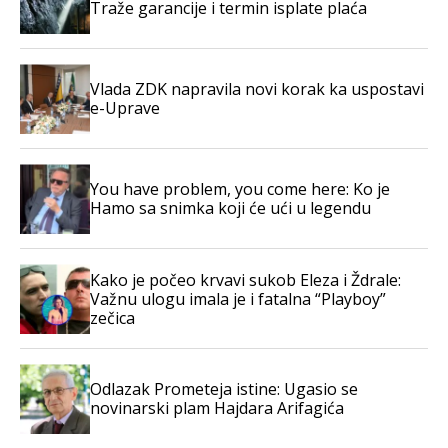
Traže garancije i termin isplate plaća
Vlada ZDK napravila novi korak ka uspostavi
e-Uprave
You have problem, you come here: Ko je
Hamo sa snimka koji će ući u legendu
Kako je počeo krvavi sukob Eleza i Ždrale:
Važnu ulogu imala je i fatalna “Playboy”
zečica
Odlazak Prometeja istine: Ugasio se
novinarski plam Hajdara Arifagića