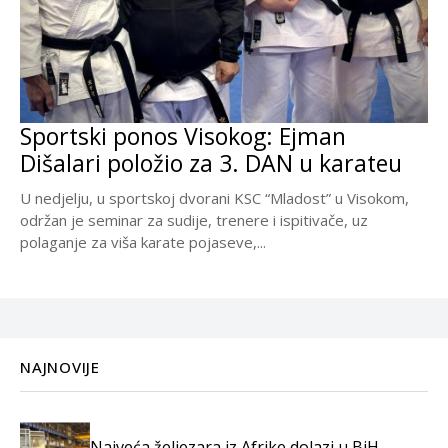
Sportski ponos Visokog: Ejman
Dišalari položio za 3. DAN u karateu
U nedjelju, u sportskoj dvorani KSC “Mladost” u Visokom,
održan je seminar za sudije, trenere i ispitivače, uz
polaganje za viša karate pojaseve,...
NAJNOVIJE
Najveća željezara iz Afrike dolazi u BiH,