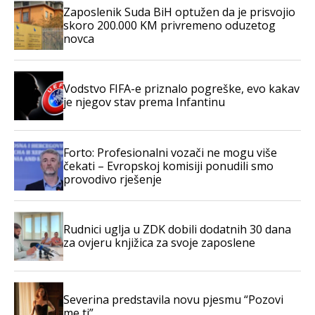
Zaposlenik Suda BiH optužen da je prisvojio
skoro 200.000 KM privremeno oduzetog
novca
Vodstvo FIFA-e priznalo pogreške, evo kakav
je njegov stav prema Infantinu
Forto: Profesionalni vozači ne mogu više
čekati – Evropskoj komisiji ponudili smo
provodivo rješenje
Rudnici uglja u ZDK dobili dodatnih 30 dana
za ovjeru knjižica za svoje zaposlene
Severina predstavila novu pjesmu “Pozovi
me ti”