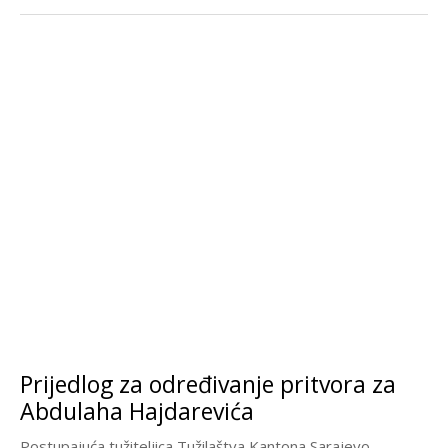
Prijedlog za određivanje pritvora za
Abdulaha Hajdarevića
Postupajuća tužiteljica Tužilaštva Kantona Sarajevo