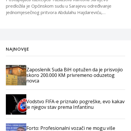
predložila je Općinskom sudu u Sarajevu određivanje
jednomjesečnog pritvora Abdulahu Hajdareviću,
osumnjičenom za krivično djelo ugrožavanje sigurnosti.
“Pritvor...
NAJNOVIJE
Zaposlenik Suda BiH optužen da je prisvojio
skoro 200.000 KM privremeno oduzetog
novca
Vodstvo FIFA-e priznalo pogreške, evo kakav
je njegov stav prema Infantinu
Forto: Profesionalni vozači ne mogu više