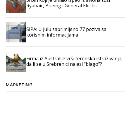
Srbin koji je umalo ispao iz aviona tuži
Ryanair, Boeing i General Electric
SIPA: U julu zaprimljeno 77 poziva sa
korisnim informacijama
Firma iz Australije vrši terenska istraživanja,
da li se u Srebrenici nalazi “blago”?
MARKETING