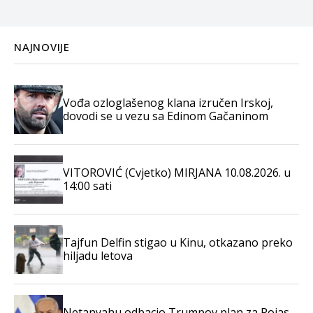
NAJNOVIJE
Vođa ozloglašenog klana izručen Irskoj,
dovodi se u vezu sa Edinom Gačaninom
VITOROVIĆ (Cvjetko) MIRJANA 10.08.2026. u
14:00 sati
Tajfun Delfin stigao u Kinu, otkazano preko
hiljadu letova
Netanyahu odbacio Trumpov plan za Pojas