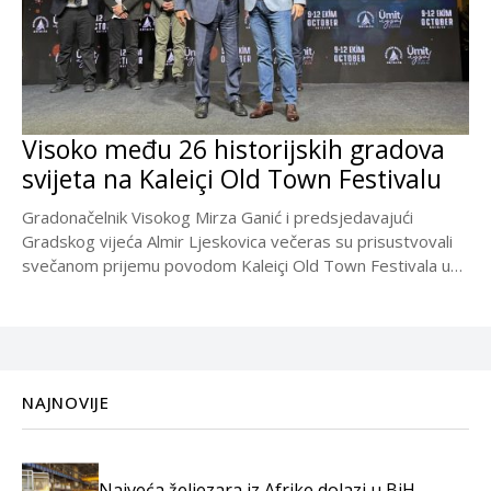
Visoko među 26 historijskih gradova
svijeta na Kaleiçi Old Town Festivalu
Gradonačelnik Visokog Mirza Ganić i predsjedavajući
Gradskog vijeća Almir Ljeskovica večeras su prisustvovali
svečanom prijemu povodom Kaleiçi Old Town Festivala u
općini Muratpaša...
NAJNOVIJE
Najveća željezara iz Afrike dolazi u BiH,