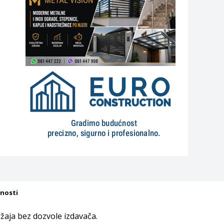
tnosti
aja bez dozvole izdavača.