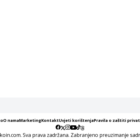
ko
O nama
Marketing
Kontakt
Uvjeti korištenja
Pravila o zaštiti priva
koin.com. Sva prava zadržana. Zabranjeno preuzimanje sadrž