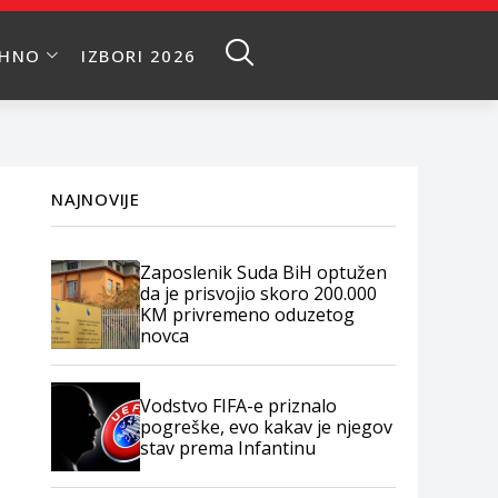
EHNO
IZBORI 2026
NAJNOVIJE
Zaposlenik Suda BiH optužen
da je prisvojio skoro 200.000
KM privremeno oduzetog
novca
Vodstvo FIFA-e priznalo
pogreške, evo kakav je njegov
stav prema Infantinu