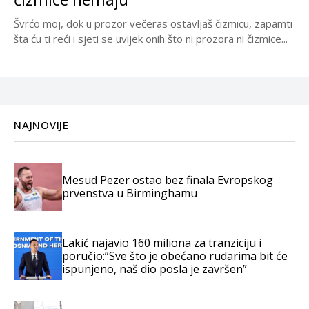
Švrćo moj, dok u prozor večeras ostavljaš čizmicu, zapamti
šta ću ti reći i sjeti se uvijek onih što ni prozora ni čizmice...
NAJNOVIJE
Mesud Pezer ostao bez finala Evropskog
prvenstva u Birminghamu
Lakić najavio 160 miliona za tranziciju i
poručio:”Sve što je obećano rudarima bit će
ispunjeno, naš dio posla je završen”