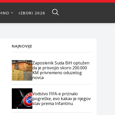
EHNO
IZBORI 2026
NAJNOVIJE
Zaposlenik Suda BiH optužen
da je prisvojio skoro 200.000
KM privremeno oduzetog
novca
Vodstvo FIFA-e priznalo
pogreške, evo kakav je njegov
stav prema Infantinu