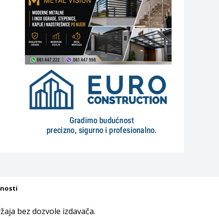
tnosti
aja bez dozvole izdavača.