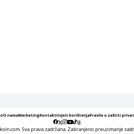
ko
O nama
Marketing
Kontakt
Uvjeti korištenja
Pravila o zaštiti priva
koin.com. Sva prava zadržana. Zabranjeno preuzimanje sadrž