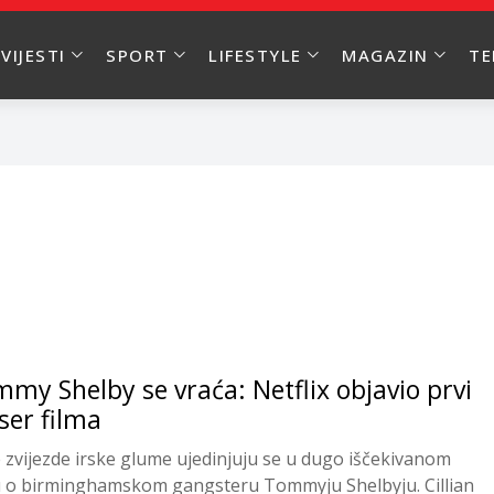
VIJESTI
SPORT
LIFESTYLE
MAGAZIN
T
my Shelby se vraća: Netflix objavio prvi
ser filma
e zvijezde irske glume ujedinjuju se u dugo iščekivanom
u o birminghamskom gangsteru Tommyju Shelbyju. Cillian