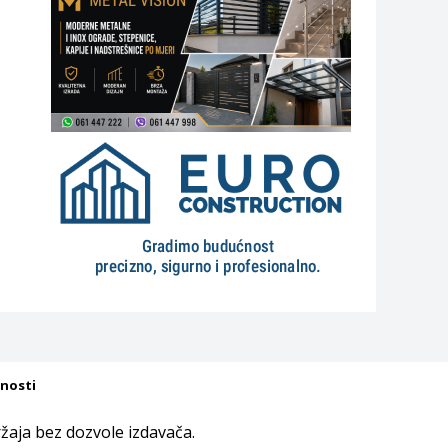
tnosti
aja bez dozvole izdavača.