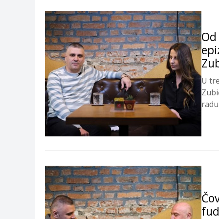
Od 
epi
Zub
U tr
Zubi
radu
Čov
fud