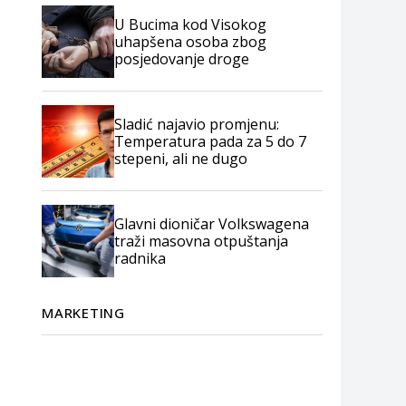
U Bucima kod Visokog
uhapšena osoba zbog
posjedovanje droge
Sladić najavio promjenu:
Temperatura pada za 5 do 7
stepeni, ali ne dugo
Glavni dioničar Volkswagena
traži masovna otpuštanja
radnika
MARKETING