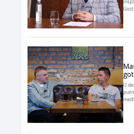
inspi
Gost
Mar
got
U de
putn
među