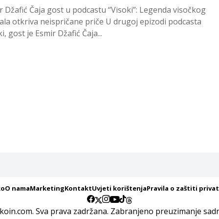
r Džafić Čaja gost u podcastu “Visoki”: Legenda visočkog
ala otkriva neispričane priče U drugoj epizodi podcasta
i, gost je Esmir Džafić Čaja...
ko
O nama
Marketing
Kontakt
Uvjeti korištenja
Pravila o zaštiti priva
koin.com. Sva prava zadržana. Zabranjeno preuzimanje sadrž