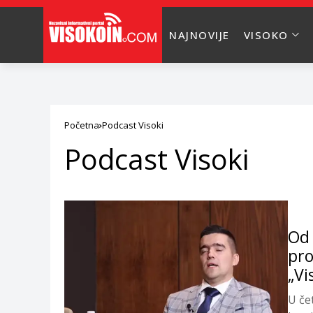
NAJNOVIJE
VISOKO
Početna
Podcast Visoki
Podcast Visoki
Od 
pro
„Vi
U če