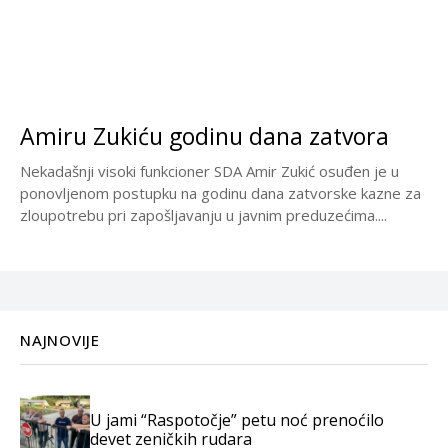
Amiru Zukiću godinu dana zatvora
Nekadašnji visoki funkcioner SDA Amir Zukić osuđen je u
ponovljenom postupku na godinu dana zatvorske kazne za
zloupotrebu pri zapošljavanju u javnim preduzećima....
NAJNOVIJE
U jami “Raspotočje” petu noć prenoćilo
devet zeničkih rudara