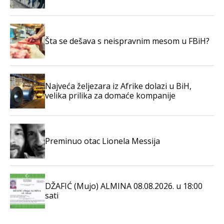
Šta se dešava s neispravnim mesom u FBiH?
Najveća željezara iz Afrike dolazi u BiH,
velika prilika za domaće kompanije
Preminuo otac Lionela Messija
DŽAFIĆ (Mujo) ALMINA 08.08.2026. u 18:00
sati