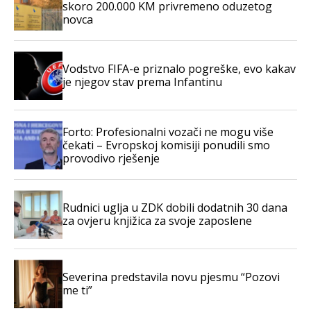
skoro 200.000 KM privremeno oduzetog
novca
Vodstvo FIFA-e priznalo pogreške, evo kakav
je njegov stav prema Infantinu
Forto: Profesionalni vozači ne mogu više
čekati – Evropskoj komisiji ponudili smo
provodivo rješenje
Rudnici uglja u ZDK dobili dodatnih 30 dana
za ovjeru knjižica za svoje zaposlene
Severina predstavila novu pjesmu “Pozovi
me ti”