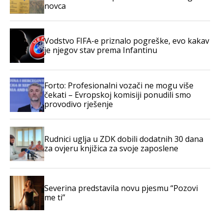
novca
Vodstvo FIFA-e priznalo pogreške, evo kakav
je njegov stav prema Infantinu
Forto: Profesionalni vozači ne mogu više
čekati – Evropskoj komisiji ponudili smo
provodivo rješenje
Rudnici uglja u ZDK dobili dodatnih 30 dana
za ovjeru knjižica za svoje zaposlene
Severina predstavila novu pjesmu “Pozovi
me ti”