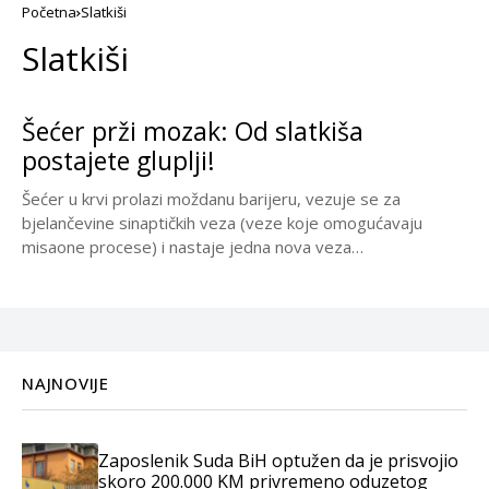
Početna
Slatkiši
Slatkiši
Šećer prži mozak: Od slatkiša
postajete gluplji!
Šećer u krvi prolazi moždanu barijeru, vezuje se za
bjelančevine sinaptičkih veza (veze koje omogućavaju
misaone procese) i nastaje jedna nova veza
(proteoglikan)....
NAJNOVIJE
Zaposlenik Suda BiH optužen da je prisvojio
skoro 200.000 KM privremeno oduzetog