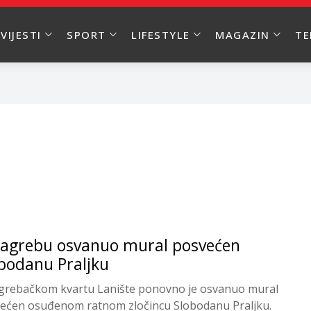
VIJESTI
SPORT
LIFESTYLE
MAGAZIN
T
agrebu osvanuo mural posvećen
bodanu Praljku
grebačkom kvartu Lanište ponovno je osvanuo mural
ećen osuđenom ratnom zločincu Slobodanu Praljku.