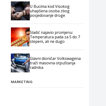
U Bucima kod Visokog
uhapšena osoba zbog
posjedovanje droge
Sladić najavio promjenu:
Temperatura pada za 5 do 7
stepeni, ali ne dugo
Glavni dioničar Volkswagena
traži masovna otpuštanja
radnika
MARKETING