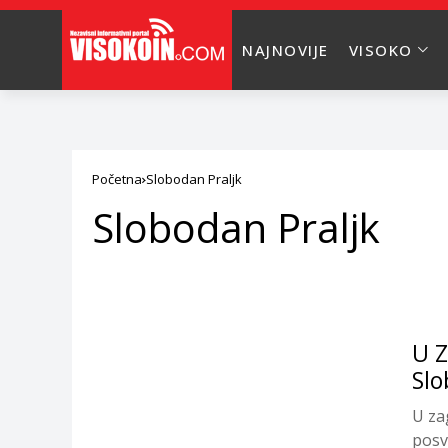
NAJNOVIJE
VISOKO
Početna
Slobodan Praljk
Slobodan Praljk
U Z
Slo
U za
posv