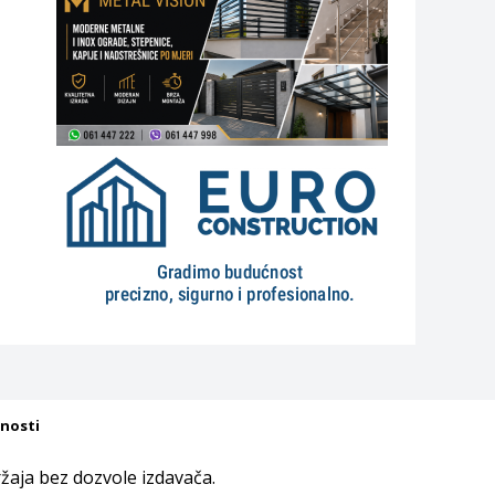
tnosti
aja bez dozvole izdavača.