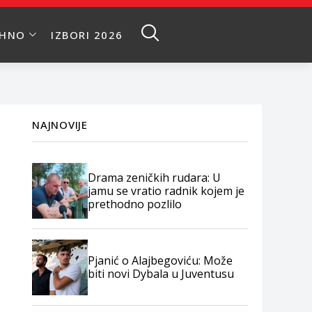
EHNO
IZBORI 2026
NAJNOVIJE
Drama zeničkih rudara: U
jamu se vratio radnik kojem je
prethodno pozlilo
Pjanić o Alajbegoviću: Može
biti novi Dybala u Juventusu