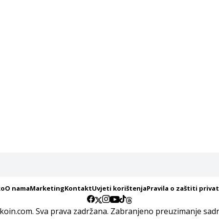
ko
O nama
Marketing
Kontakt
Uvjeti korištenja
Pravila o zaštiti priva
koin.com. Sva prava zadržana. Zabranjeno preuzimanje sadrž