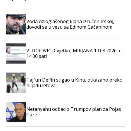
Vođa ozloglašenog klana izručen Irskoj,
dovodi se u vezu sa Edinom Gačaninom
VITOROVIĆ (Cvjetko) MIRJANA 10.08.2026. u
14:00 sati
Tajfun Delfin stigao u Kinu, otkazano preko
hiljadu letova
Netanyahu odbacio Trumpov plan za Pojas
Gaze