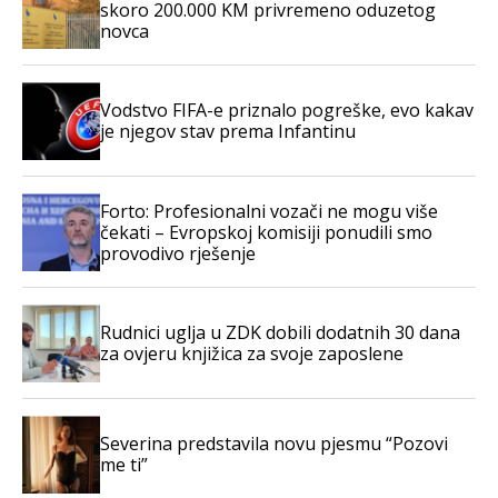
skoro 200.000 KM privremeno oduzetog
novca
Vodstvo FIFA-e priznalo pogreške, evo kakav
je njegov stav prema Infantinu
Forto: Profesionalni vozači ne mogu više
čekati – Evropskoj komisiji ponudili smo
provodivo rješenje
Rudnici uglja u ZDK dobili dodatnih 30 dana
za ovjeru knjižica za svoje zaposlene
Severina predstavila novu pjesmu “Pozovi
me ti”