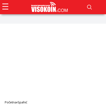
Početna
Spahić