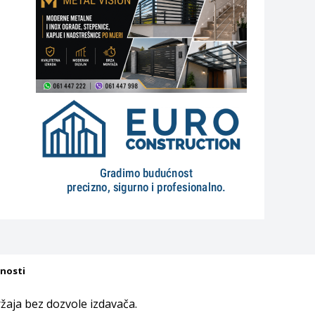
tnosti
aja bez dozvole izdavača.