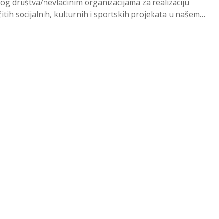
lnog društva/nevladinim organizacijama za realizaciju
čitih socijalnih, kulturnih i sportskih projekata u našem
u. Na osnovu...