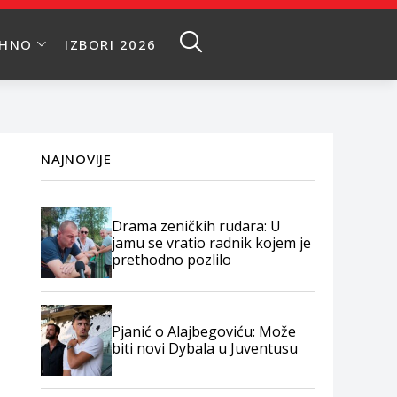
EHNO
IZBORI 2026
NAJNOVIJE
Drama zeničkih rudara: U
jamu se vratio radnik kojem je
prethodno pozlilo
Pjanić o Alajbegoviću: Može
biti novi Dybala u Juventusu