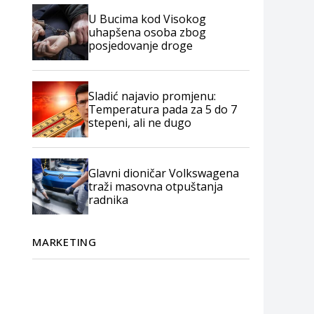
U Bucima kod Visokog
uhapšena osoba zbog
posjedovanje droge
Sladić najavio promjenu:
Temperatura pada za 5 do 7
stepeni, ali ne dugo
Glavni dioničar Volkswagena
traži masovna otpuštanja
radnika
MARKETING