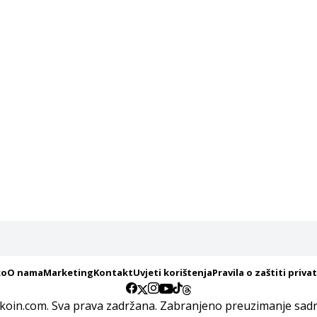
ko
O nama
Marketing
Kontakt
Uvjeti korištenja
Pravila o zaštiti priva
koin.com. Sva prava zadržana. Zabranjeno preuzimanje sadrž