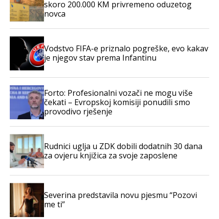
skoro 200.000 KM privremeno oduzetog
novca
Vodstvo FIFA-e priznalo pogreške, evo kakav
je njegov stav prema Infantinu
Forto: Profesionalni vozači ne mogu više
čekati – Evropskoj komisiji ponudili smo
provodivo rješenje
Rudnici uglja u ZDK dobili dodatnih 30 dana
za ovjeru knjižica za svoje zaposlene
Severina predstavila novu pjesmu “Pozovi
me ti”