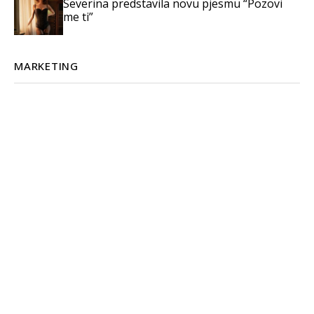
Severina predstavila novu pjesmu “Pozovi
me ti”
MARKETING