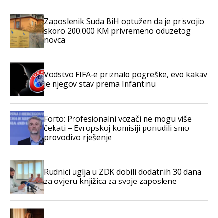
Zaposlenik Suda BiH optužen da je prisvojio
skoro 200.000 KM privremeno oduzetog
novca
Vodstvo FIFA-e priznalo pogreške, evo kakav
je njegov stav prema Infantinu
Forto: Profesionalni vozači ne mogu više
čekati – Evropskoj komisiji ponudili smo
provodivo rješenje
Rudnici uglja u ZDK dobili dodatnih 30 dana
za ovjeru knjižica za svoje zaposlene