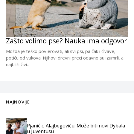
Zašto volimo pse? Nauka ima odgovor
Možda je teško povjerovati, ali svi psi, pa čak i čivave,
potiču od vukova. Njihovi drevni preci odavno su izumrli, a
najbliži živi...
NAJNOVIJE
Pjanić o Alajbegoviću: Može biti novi Dybala
u Juventusu