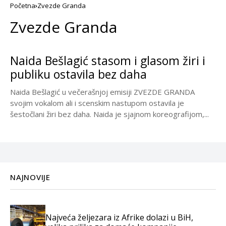
Početna
Zvezde Granda
Zvezde Granda
Naida Bešlagić stasom i glasom žiri i
publiku ostavila bez daha
Naida Bešlagić u večerašnjoj emisiji ZVEZDE GRANDA
svojim vokalom ali i scenskim nastupom ostavila je
šestočlani žiri bez daha. Naida je sjajnom koreografijom,...
NAJNOVIJE
Najveća željezara iz Afrike dolazi u BiH,