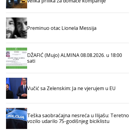
velika prilika za domaće kompanije
Preminuo otac Lionela Messija
DŽAFIĆ (Mujo) ALMINA 08.08.2026. u 18:00
sati
Vučić sa Zelenskim: Ja ne vjerujem u EU
Teška saobraćajna nesreća u Ilijašu: Teretno
vozilo udarilo 75-godišnjeg biciklistu