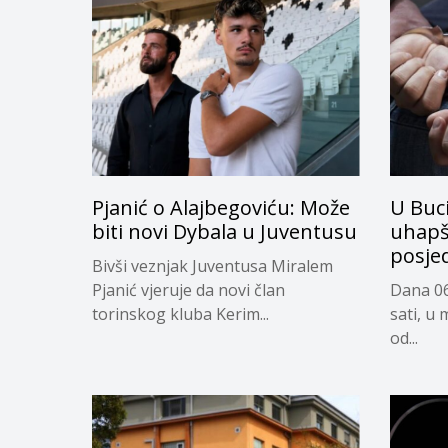
Pjanić o Alajbegoviću: Može
U Buc
biti novi Dybala u Juventusu
uhapš
posje
Bivši veznjak Juventusa Miralem
Pjanić vjeruje da novi član
Dana 06
torinskog kluba Kerim...
sati, u 
od...