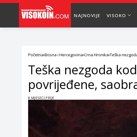
NAJNOVIJE
VISOKO
Početna
Bosna i Hercegovina
Crna Hronika
Teška nezgoda 
Teška nezgoda kod 
povrijeđene, saobr
8 MJESECI PRIJE