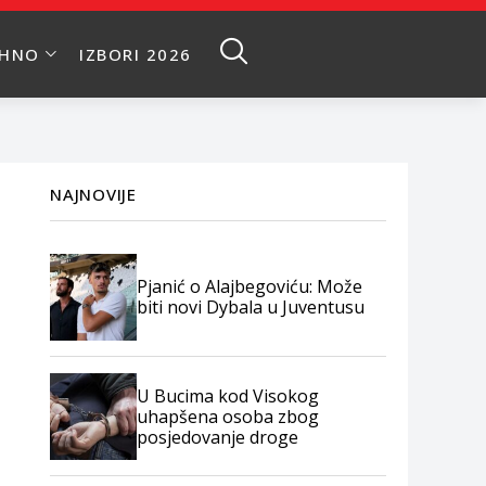
EHNO
IZBORI 2026
NAJNOVIJE
Pjanić o Alajbegoviću: Može
biti novi Dybala u Juventusu
U Bucima kod Visokog
uhapšena osoba zbog
posjedovanje droge