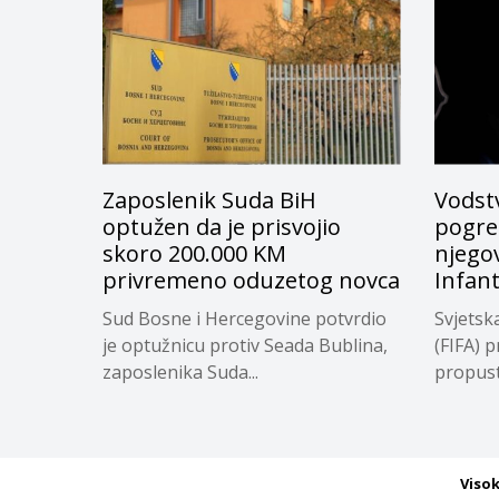
Zaposlenik Suda BiH
Vodstv
optužen da je prisvojio
pogreš
skoro 200.000 KM
njego
privremeno oduzetog novca
Infan
Sud Bosne i Hercegovine potvrdio
Svjetsk
je optužnicu protiv Seada Bublina,
(FIFA) p
zaposlenika Suda...
propuste
Viso