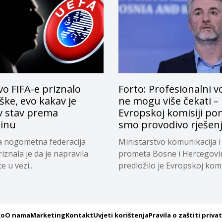
o FIFA-e priznalo
Forto: Profesionalni v
ke, evo kakav je
ne mogu više čekati –
v stav prema
Evropskoj komisiji pon
tinu
smo provodivo rješen
a nogometna federacija
Ministarstvo komunikacija i
riznala je da je napravila
prometa Bosne i Hercegovi
 u vezi...
predložilo je Evropskoj komi
privremeno...
ko
O nama
Marketing
Kontakt
Uvjeti korištenja
Pravila o zaštiti priva