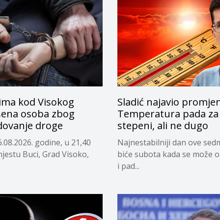
ima kod Visokog
Sladić najavio promje
ena osoba zbog
Temperatura pada za 
dovanje droge
stepeni, ali ne dugo
.08.2026. godine, u 21,40
Najnestabilniji dan ove sed
mjestu Buci, Grad Visoko,
biće subota kada se može o
i pad...