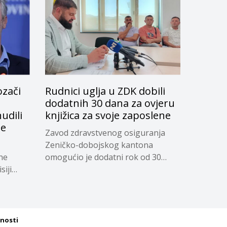
ozači
Rudnici uglja u ZDK dobili
dodatnih 30 dana za ovjeru
udili
knjižica za svoje zaposlene
je
Zavod zdravstvenog osiguranja
Zeničko-dobojskog kantona
ne
omogućio je dodatni rok od 30
siji
dana...
tnosti