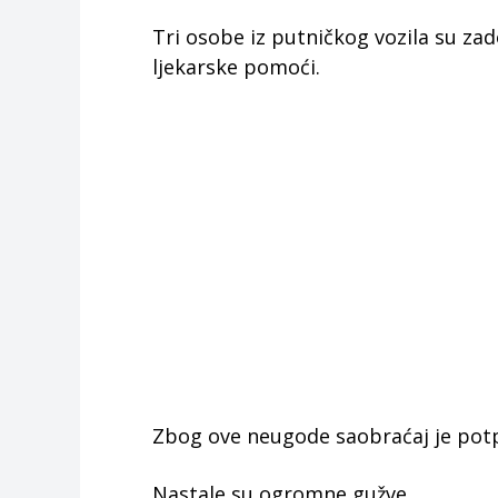
Tri osobe iz putničkog vozila su za
ljekarske pomoći.
Zbog ove neugode saobraćaj je potp
Nastale su ogromne gužve.