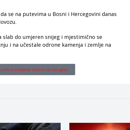
 da se na putevima u Bosni i Hercegovini danas
lovozu.
 slab do umjeren snijeg i mjestimično se
nju i na učestale odrone kamenja i zemlje na
.com u omiljene izvore na Googleu