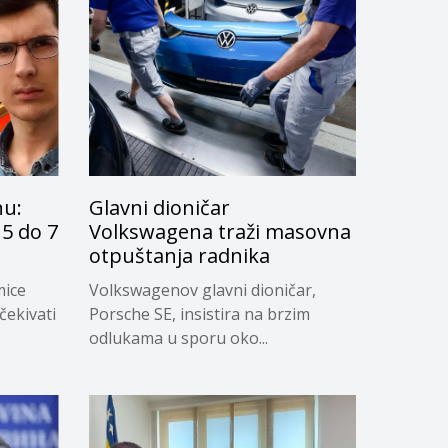
nu:
Glavni dioničar
5 do 7
Volkswagena traži masovna
otpuštanja radnika
mice
Volkswagenov glavni dioničar,
čekivati
Porsche SE, insistira na brzim
odlukama u sporu oko...