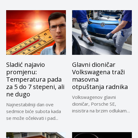
Kerim...
Sladić najavio
Glavni dioničar
promjenu:
Volkswagena traži
Temperatura pada
masovna
za 5 do 7 stepeni, ali
otpuštanja radnika
ne dugo
Volkswagenov glavni
dioničar, Porsche SE,
Najnestabilniji dan ove
insistira na brzim odlukama
sedmice biće subota kada
u sporu oko...
se može očekivati i pad...