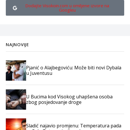
Dodajte Visokoin.com u omiljene izvore na
Googleu
NAJNOVIJE
Pjanić o Alajbegoviću: Može biti novi Dybala
u Juventusu
U Bucima kod Visokog uhapšena osoba
zbog posjedovanje droge
Sladić najavio promjenu: Temperatura pada