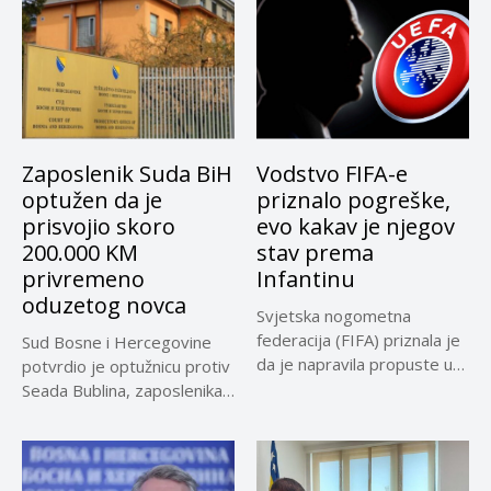
Zaposlenik Suda BiH
Vodstvo FIFA-e
optužen da je
priznalo pogreške,
prisvojio skoro
evo kakav je njegov
200.000 KM
stav prema
privremeno
Infantinu
oduzetog novca
Svjetska nogometna
federacija (FIFA) priznala je
Sud Bosne i Hercegovine
da je napravila propuste u
potvrdio je optužnicu protiv
vezi...
Seada Bublina, zaposlenika
Suda...