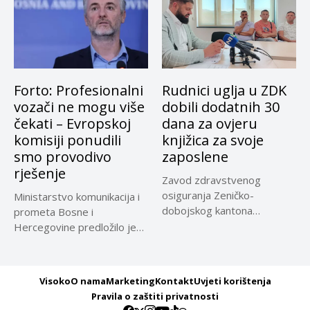
Forto: Profesionalni
Rudnici uglja u ZDK
vozači ne mogu više
dobili dodatnih 30
čekati – Evropskoj
dana za ovjeru
komisiji ponudili
knjižica za svoje
smo provodivo
zaposlene
rješenje
Zavod zdravstvenog
osiguranja Zeničko-
Ministarstvo komunikacija i
dobojskog kantona
prometa Bosne i
omogućio je dodatni rok od
Hercegovine predložilo je
30 dana...
Evropskoj komisiji
privremeno...
Visoko
O nama
Marketing
Kontakt
Uvjeti korištenja
Pravila o zaštiti privatnosti