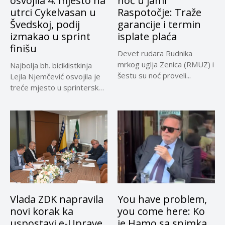
osvojila 4. mjesto na
noć u jami
utrci Cykelvasan u
Raspotočje: Traže
Švedskoj, podij
garancije i termin
izmakao u sprint
isplate plaća
finišu
Devet rudara Rudnika
mrkog uglja Zenica (RMUZ) i
Najbolja bh. biciklistkinja
šestu su noć proveli...
Lejla Njemčević osvojila je
treće mjesto u sprinterskoj
klasifikaciji...
Vlada ZDK napravila
You have problem,
novi korak ka
you come here: Ko
uspostavi e-Uprave
je Hamo sa snimka