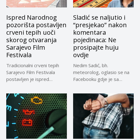
Ispred Narodnog
Sladić se naljutio i
pozorišta postavljen
“presjekao” nakon
crveni tepih uoči
komentara
skorog otvaranja
pojedinaca: Ne
Sarajevo Film
prosipajte huju
Festivala
ovdje
Tradicionalni crveni tepih
Nedim Sadić, bh.
Sarajevo Film Festivala
meteorolog, oglasio se na
postavljen je ispred
Facebooku gdje je sa
Narodnog pozrišta
pratiteljima...
Sarajevo,...