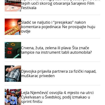
tepih uoči skorog otvaranja Sarajevo Film
Festivala
Sladić se naljutio i “presjekao” nakon
komentara pojedinaca: Ne prosipajte huju
ovdje
Crvena, žuta, zelena ili plava: Šta znače
lampice na instrument tabli automobila?
Djevojka prijavila partnera za fizički napad,
muškarac priveden
Lejla Njemčević osvojila 4. mjesto na utrci
Cykelvasan u Švedskoj, podij izmakao u
sprint finišu