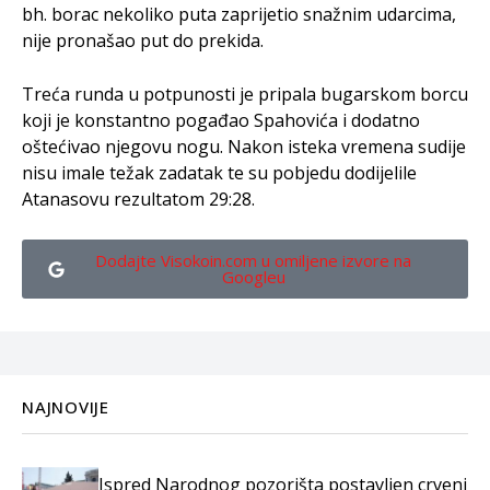
bh. borac nekoliko puta zaprijetio snažnim udarcima,
nije pronašao put do prekida.
Treća runda u potpunosti je pripala bugarskom borcu
koji je konstantno pogađao Spahovića i dodatno
oštećivao njegovu nogu. Nakon isteka vremena sudije
nisu imale težak zadatak te su pobjedu dodijelile
Atanasovu rezultatom 29:28.
Dodajte Visokoin.com u omiljene izvore na
Googleu
NAJNOVIJE
Ispred Narodnog pozorišta postavljen crveni