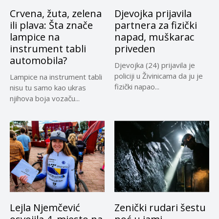
Crvena, žuta, zelena
Djevojka prijavila
ili plava: Šta znače
partnera za fizički
lampice na
napad, muškarac
instrument tabli
priveden
automobila?
Djevojka (24) prijavila je
policiji u Živinicama da ju je
Lampice na instrument tabli
fizički napao...
nisu tu samo kao ukras
njihova boja vozaču...
Lejla Njemčević
Zenički rudari šestu