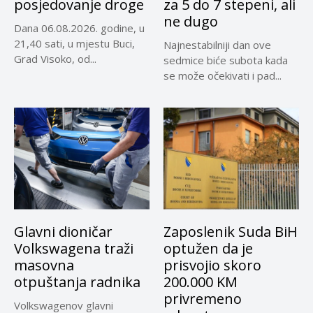
posjedovanje droge
za 5 do 7 stepeni, ali
ne dugo
Dana 06.08.2026. godine, u
21,40 sati, u mjestu Buci,
Najnestabilniji dan ove
Grad Visoko, od...
sedmice biće subota kada
se može očekivati i pad...
Glavni dioničar
Zaposlenik Suda BiH
Volkswagena traži
optužen da je
masovna
prisvojio skoro
otpuštanja radnika
200.000 KM
privremeno
Volkswagenov glavni