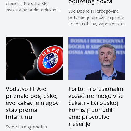
oduzetog novca
dioničar, Porsche SE,
insistira na brzim odlukama
Sud Bosne i Hercegovine
u sporu oko...
potvrdio je optužnicu protiv
Seada Bublina, zaposlenika
Suda...
Vodstvo FIFA-e
Forto: Profesionalni
priznalo pogreške,
vozači ne mogu više
evo kakav je njegov
čekati – Evropskoj
stav prema
komisiji ponudili
Infantinu
smo provodivo
rješenje
Svjetska nogometna