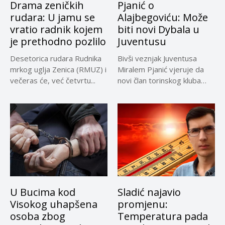
Drama zeničkih
Pjanić o
rudara: U jamu se
Alajbegoviću: Može
vratio radnik kojem
biti novi Dybala u
je prethodno pozlilo
Juventusu
Desetorica rudara Rudnika
Bivši veznjak Juventusa
mrkog uglja Zenica (RMUZ) i
Miralem Pjanić vjeruje da
večeras će, već četvrtu...
novi član torinskog kluba
Kerim...
U Bucima kod
Sladić najavio
Visokog uhapšena
promjenu:
osoba zbog
Temperatura pada