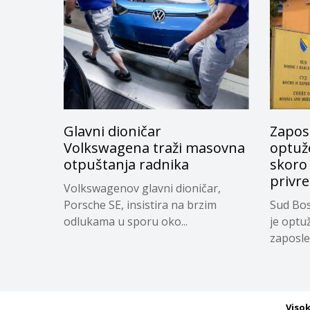
Glavni dioničar
Zapos
Volkswagena traži masovna
optuže
otpuštanja radnika
skoro
privr
Volkswagenov glavni dioničar,
Porsche SE, insistira na brzim
Sud Bos
odlukama u sporu oko...
je optu
zaposle
Viso