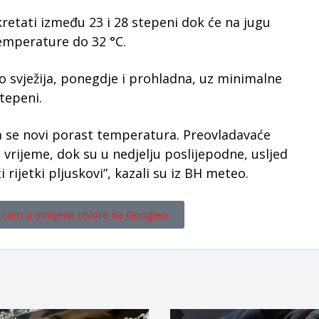
retati između 23 i 28 stepeni dok će na jugu
temperature do 32 °C.
no svježija, ponegdje i prohladna, uz minimalne
tepeni.
ra se novi porast temperatura. Preovladavaće
 vrijeme, dok su u nedjelju poslijepodne, usljed
rijetki pljuskovi”, kazali su iz BH meteo.
.com u omiljene izvore na Googleu