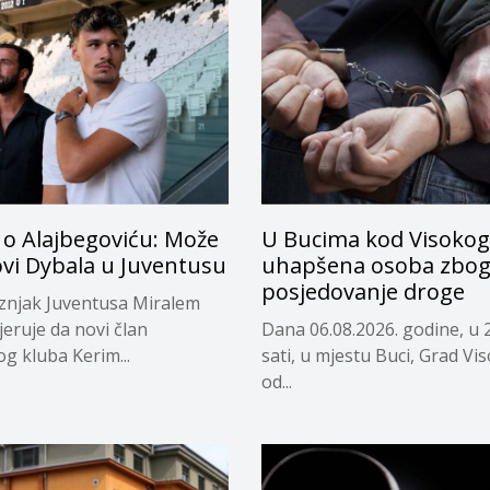
 o Alajbegoviću: Može
U Bucima kod Visokog
ovi Dybala u Juventusu
uhapšena osoba zbo
posjedovanje droge
eznjak Juventusa Miralem
jeruje da novi član
Dana 06.08.2026. godine, u 
og kluba Kerim...
sati, u mjestu Buci, Grad Vi
od...