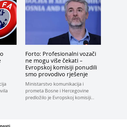
lo
Forto: Profesionalni vozači
e
ne mogu više čekati –
Evropskoj komisiji ponudili
smo provodivo rješenje
ija
Ministarstvo komunikacija i
vila
prometa Bosne i Hercegovine
predložilo je Evropskoj komisiji
privremeno...
tnosti