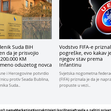
lenik Suda BiH
Vodstvo FIFA-e prizna
n da je prisvojio
pogreške, evo kakav j
 200.000 KM
njegov stav prema
emeno oduzetog novca
Infantinu
ne i Hercegovine potvrdio
Svjetska nogometna federac
žnicu protiv Seada Bublina,
(FIFA) priznala je da je napra
nika Suda...
propuste u vezi...
ko
O nama
Marketing
Kontakt
Uvjeti korištenja
Pravila o zaštiti priva