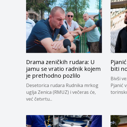
Drama zeničkih rudara: U
Pjanić
jamu se vratio radnik kojem
biti n
je prethodno pozlilo
Bivši v
Desetorica rudara Rudnika mrkog
Pjanić v
uglja Zenica (RMUZ) i večeras će,
torinsk
već četvrtu...