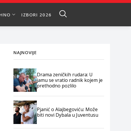
EHNO
IZBORI 2026
NAJNOVIJE
Drama zeničkih rudara: U
jamu se vratio radnik kojem je
prethodno pozlilo
Pjanić o Alajbegoviću: Može
biti novi Dybala u Juventusu