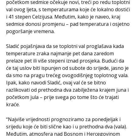
početkom sedmice očekuje novi, treći po redu toplotni
val ovog ljeta, s temperaturama koje će lokalno dostići
i 41 stepen Celzijusa. Međutim, kako je naveo, kraj
sedmice donosi promjenu – pad temperatura i osjetno
pogoršanje vremena.
Sladić pojašnjava da se toplotni val proglašava kada
temperature zraka najmanje pet dana zaredom
prelaze pet ili više stepeni iznad prosjeka. Budući da
će taj uslov biti ispunjen od subote do srijede, jasno je
da smo na pragu trećeg ovogodišnjeg toplotnog vala.
Ipak, kako navodi Sladić, ovaj val će se bitno
razlikovati od prethodna dva zabilježena krajem juna i
početkom jula – prije svega po tome što će trajati
kraće.
“Najviše vrijednosti prognoziramo za ponedjeljak i
srijedu koje će biti slične kao i u prethodna dva (vala).
Međutim, atmosfera nad Bosnom i Hercegovinom