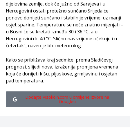
dijelovima zemlje, dok će južno od Sarajeva i u
Hercegovini ostati pretežno sunčano.Srijeda će
ponovo donijeti sunčano i stabilnije vrijeme, uz manji
osjet sparine. Temperature se neće znatno mijenjati –
u Bosni će se kretati između 30 i 36 °C, a u
Hercegovini do 40 °C. Slično nas vrijeme očekuje i u
četvrtak”, naveo je bh. meteorolog.
Kako se približava kraj sedmice, prema Sladićevpj
prognozi, slijedi nova, izraženija promjena vremena
koja će donijeti kišu, pljuskove, grmljavinu i osjetan
pad temperatura.
Dodajte Visokoin.com u omiljene izvore na
Googleu