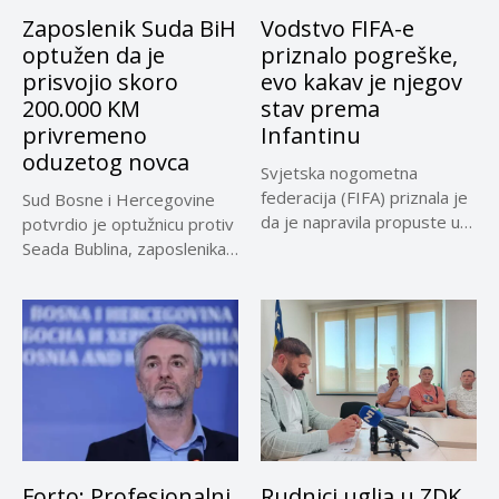
Zaposlenik Suda BiH
Vodstvo FIFA-e
optužen da je
priznalo pogreške,
prisvojio skoro
evo kakav je njegov
200.000 KM
stav prema
privremeno
Infantinu
oduzetog novca
Svjetska nogometna
federacija (FIFA) priznala je
Sud Bosne i Hercegovine
da je napravila propuste u
potvrdio je optužnicu protiv
vezi...
Seada Bublina, zaposlenika
Suda...
Forto: Profesionalni
Rudnici uglja u ZDK