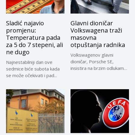
Sladić najavio
Glavni dioničar
promjenu:
Volkswagena traži
Temperatura pada
masovna
za 5 do 7 stepeni, ali
otpuštanja radnika
ne dugo
Volkswagenov glavni
dioničar, Porsche SE,
Najnestabilniji dan ove
insistira na brzim odlukama
sedmice biće subota kada
u sporu oko...
se može očekivati i pad...