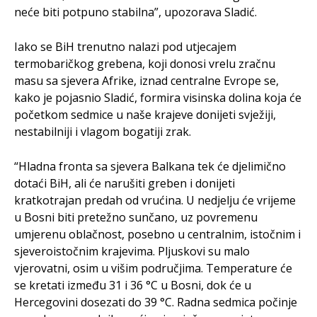
neće biti potpuno stabilna”, upozorava Sladić.
Iako se BiH trenutno nalazi pod utjecajem
termobaričkog grebena, koji donosi vrelu zračnu
masu sa sjevera Afrike, iznad centralne Evrope se,
kako je pojasnio Sladić, formira visinska dolina koja će
početkom sedmice u naše krajeve donijeti svježiji,
nestabilniji i vlagom bogatiji zrak.
“Hladna fronta sa sjevera Balkana tek će djelimično
dotaći BiH, ali će narušiti greben i donijeti
kratkotrajan predah od vrućina. U nedjelju će vrijeme
u Bosni biti pretežno sunčano, uz povremenu
umjerenu oblačnost, posebno u centralnim, istočnim i
sjeveroistočnim krajevima. Pljuskovi su malo
vjerovatni, osim u višim područjima. Temperature će
se kretati između 31 i 36 °C u Bosni, dok će u
Hercegovini dosezati do 39 °C. Radna sedmica počinje