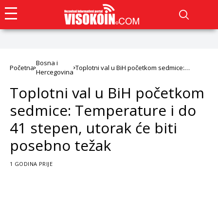
Bosna i
Početna
Toplotni val u BiH početkom sedmice:
Hercegovina
Temperature i do 41 stepen, utorak će biti
posebno težak
Toplotni val u BiH početkom
sedmice: Temperature i do
41 stepen, utorak će biti
posebno težak
1 GODINA PRIJE