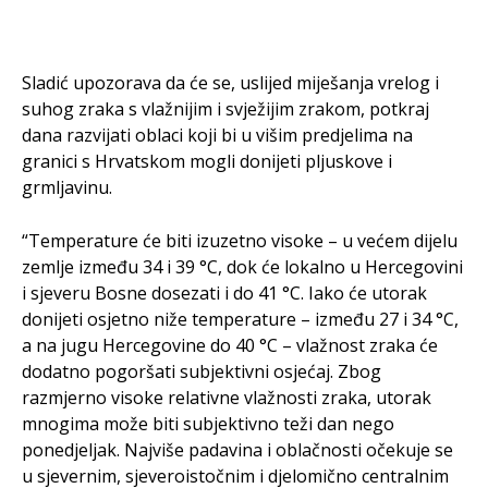
Sladić upozorava da će se, uslijed miješanja vrelog i
suhog zraka s vlažnijim i svježijim zrakom, potkraj
dana razvijati oblaci koji bi u višim predjelima na
granici s Hrvatskom mogli donijeti pljuskove i
grmljavinu.
“Temperature će biti izuzetno visoke – u većem dijelu
zemlje između 34 i 39 °C, dok će lokalno u Hercegovini
i sjeveru Bosne dosezati i do 41 °C. Iako će utorak
donijeti osjetno niže temperature – između 27 i 34 °C,
a na jugu Hercegovine do 40 °C – vlažnost zraka će
dodatno pogoršati subjektivni osjećaj. Zbog
razmjerno visoke relativne vlažnosti zraka, utorak
mnogima može biti subjektivno teži dan nego
ponedjeljak. Najviše padavina i oblačnosti očekuje se
u sjevernim, sjeveroistočnim i djelomično centralnim