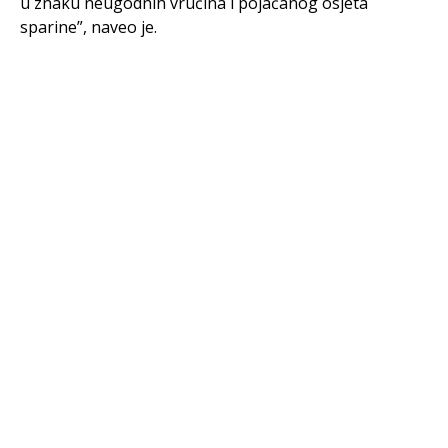
u znaku neugodnih vrućina i pojačanog osjeta
sparine”, naveo je.