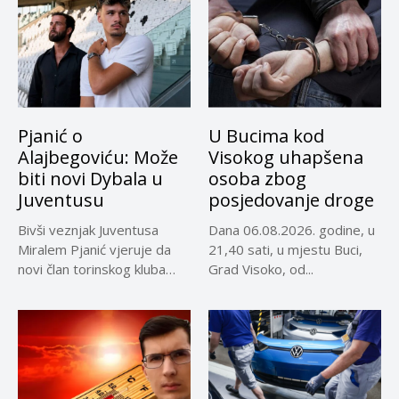
Pjanić o
U Bucima kod
Alajbegoviću: Može
Visokog uhapšena
biti novi Dybala u
osoba zbog
Juventusu
posjedovanje droge
Bivši veznjak Juventusa
Dana 06.08.2026. godine, u
Miralem Pjanić vjeruje da
21,40 sati, u mjestu Buci,
novi član torinskog kluba
Grad Visoko, od...
Kerim...