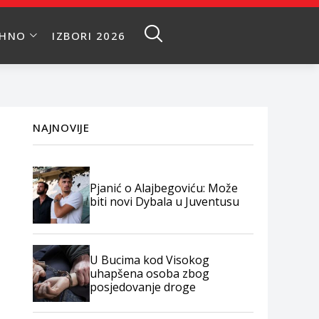
EHNO
IZBORI 2026
NAJNOVIJE
Pjanić o Alajbegoviću: Može
biti novi Dybala u Juventusu
U Bucima kod Visokog
uhapšena osoba zbog
posjedovanje droge