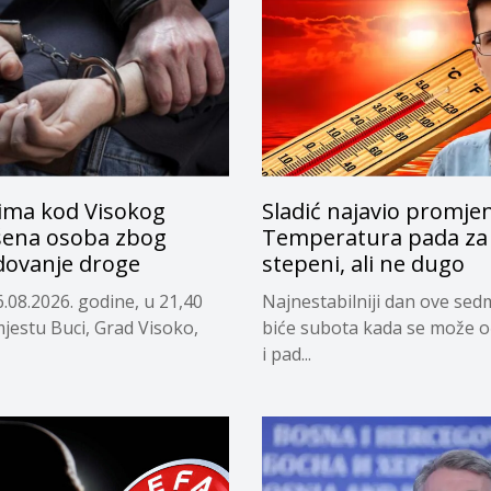
ima kod Visokog
Sladić najavio promje
ena osoba zbog
Temperatura pada za 
dovanje droge
stepeni, ali ne dugo
.08.2026. godine, u 21,40
Najnestabilniji dan ove sed
mjestu Buci, Grad Visoko,
biće subota kada se može o
i pad...