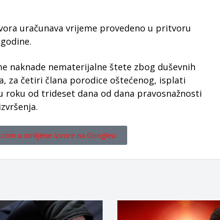
vora uračunava vrijeme provedeno u pritvoru
 godine.
me naknade nematerijalne štete zbog duševnih
, za četiri člana porodice oštećenog, isplati
u roku od trideset dana od dana pravosnažnosti
zvršenja.
.com u omiljene izvore na Googleu