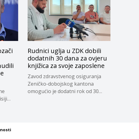
ozači
Rudnici uglja u ZDK dobili
dodatnih 30 dana za ovjeru
udili
knjižica za svoje zaposlene
je
Zavod zdravstvenog osiguranja
Zeničko-dobojskog kantona
ne
omogućio je dodatni rok od 30
siji
dana...
tnosti