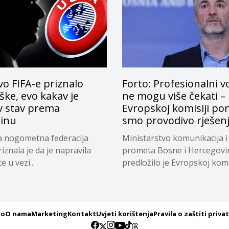
o FIFA-e priznalo
Forto: Profesionalni v
ke, evo kakav je
ne mogu više čekati –
v stav prema
Evropskoj komisiji pon
tinu
smo provodivo rješen
a nogometna federacija
Ministarstvo komunikacija i
riznala je da je napravila
prometa Bosne i Hercegovi
 u vezi...
predložilo je Evropskoj komi
privremeno...
ko
O nama
Marketing
Kontakt
Uvjeti korištenja
Pravila o zaštiti priva