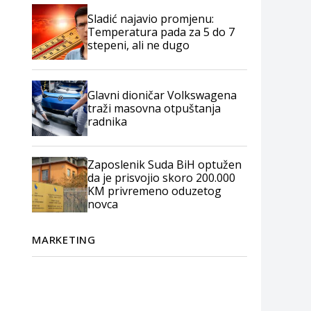
Sladić najavio promjenu:
Temperatura pada za 5 do 7
stepeni, ali ne dugo
Glavni dioničar Volkswagena
traži masovna otpuštanja
radnika
Zaposlenik Suda BiH optužen
da je prisvojio skoro 200.000
KM privremeno oduzetog
novca
MARKETING