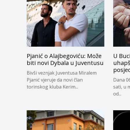
Pjanić o Alajbegoviću: Može
U Buc
biti novi Dybala u Juventusu
uhapš
posje
Bivši veznjak Juventusa Miralem
Pjanić vjeruje da novi član
Dana 06
torinskog kluba Kerim...
sati, u 
od...