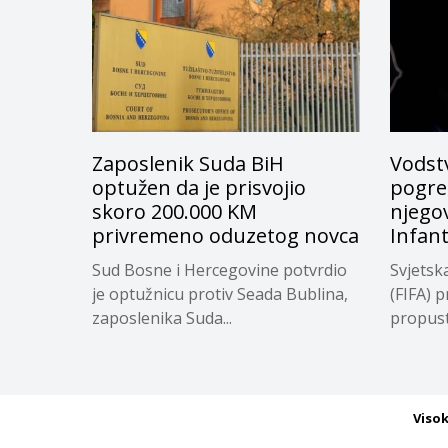
Zaposlenik Suda BiH
Vodstv
optužen da je prisvojio
pogreš
skoro 200.000 KM
njego
privremeno oduzetog novca
Infan
Sud Bosne i Hercegovine potvrdio
Svjetsk
je optužnicu protiv Seada Bublina,
(FIFA) p
zaposlenika Suda...
propuste
Viso