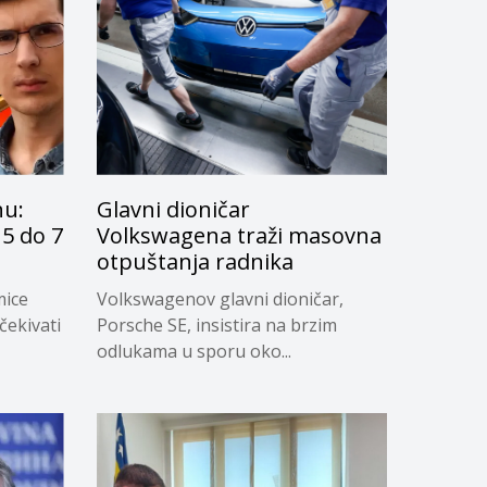
nu:
Glavni dioničar
5 do 7
Volkswagena traži masovna
otpuštanja radnika
mice
Volkswagenov glavni dioničar,
čekivati
Porsche SE, insistira na brzim
odlukama u sporu oko...