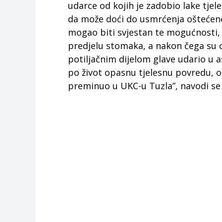
udarce od kojih je zadobio lake tjel
da može doći do usmrćenja oštećeno
mogao biti svjestan te mogućnosti,
predjelu stomaka, a nakon čega su ob
potiljačnim dijelom glave udario u 
po život opasnu tjelesnu povredu, o
preminuo u UKC-u Tuzla”, navodi se 