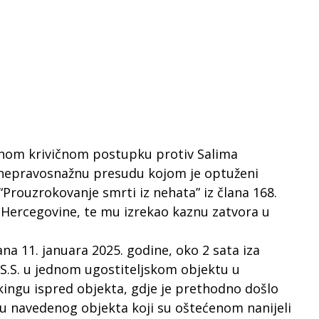
enom krivičnom postupku protiv Salima
o nepravosnažnu presudu kojom je optuženi
“Prouzrokovanje smrti iz nehata” iz člana 168.
 Hercegovine, te mu izrekao kaznu zatvora u
ana 11. januara 2025. godine, oko 2 sata iza
S.S. u jednom ugostiteljskom objektu u
rkingu ispred objekta, gdje je prethodno došlo
iju navedenog objekta koji su oštećenom nanijeli