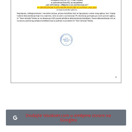
Dodajte Visokoin.com u omiljene izvore na
Googleu