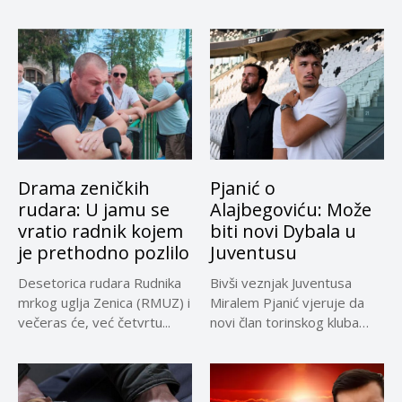
Drama zeničkih
Pjanić o
rudara: U jamu se
Alajbegoviću: Može
vratio radnik kojem
biti novi Dybala u
je prethodno pozlilo
Juventusu
Desetorica rudara Rudnika
Bivši veznjak Juventusa
mrkog uglja Zenica (RMUZ) i
Miralem Pjanić vjeruje da
večeras će, već četvrtu...
novi član torinskog kluba
Kerim...