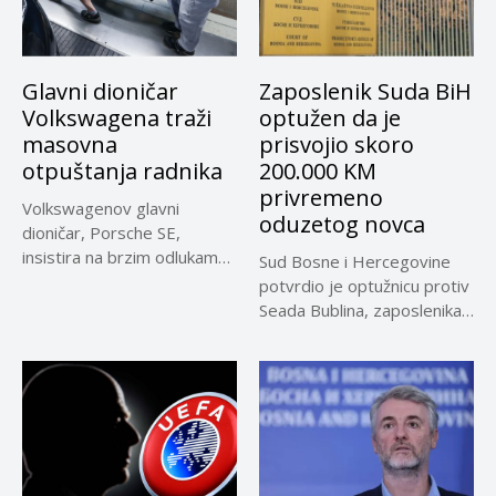
Glavni dioničar
Zaposlenik Suda BiH
Volkswagena traži
optužen da je
masovna
prisvojio skoro
otpuštanja radnika
200.000 KM
privremeno
Volkswagenov glavni
oduzetog novca
dioničar, Porsche SE,
insistira na brzim odlukama
Sud Bosne i Hercegovine
u sporu oko...
potvrdio je optužnicu protiv
Seada Bublina, zaposlenika
Suda...