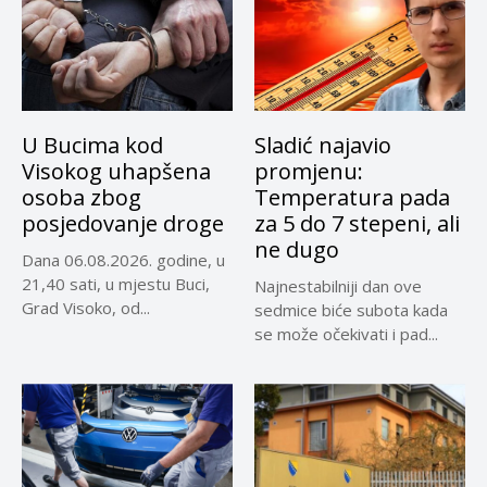
U Bucima kod
Sladić najavio
Visokog uhapšena
promjenu:
osoba zbog
Temperatura pada
posjedovanje droge
za 5 do 7 stepeni, ali
ne dugo
Dana 06.08.2026. godine, u
21,40 sati, u mjestu Buci,
Najnestabilniji dan ove
Grad Visoko, od...
sedmice biće subota kada
se može očekivati i pad...