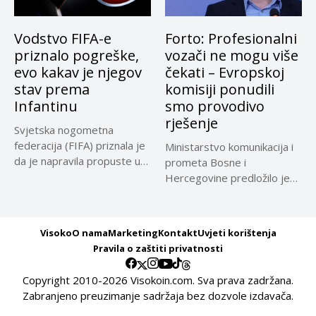
Vodstvo FIFA-e
Forto: Profesionalni
priznalo pogreške,
vozači ne mogu više
evo kakav je njegov
čekati – Evropskoj
stav prema
komisiji ponudili
Infantinu
smo provodivo
rješenje
Svjetska nogometna
federacija (FIFA) priznala je
Ministarstvo komunikacija i
da je napravila propuste u
prometa Bosne i
vezi...
Hercegovine predložilo je
Evropskoj komisiji
privremeno...
Visoko
O nama
Marketing
Kontakt
Uvjeti korištenja
Pravila o zaštiti privatnosti
Copyright 2010-2026 Visokoin.com. Sva prava zadržana.
Zabranjeno preuzimanje sadržaja bez dozvole izdavača.