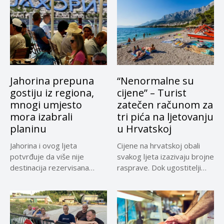
Jahorina prepuna
“Nenormalne su
gostiju iz regiona,
cijene” – Turist
mnogi umjesto
zatečen računom za
mora izabrali
tri pića na ljetovanju
planinu
u Hrvatskoj
Jahorina i ovog ljeta
Cijene na hrvatskoj obali
potvrđuje da više nije
svakog ljeta izazivaju brojne
destinacija rezervisana
rasprave. Dok ugostitelji
samo za...
upozoravaju...