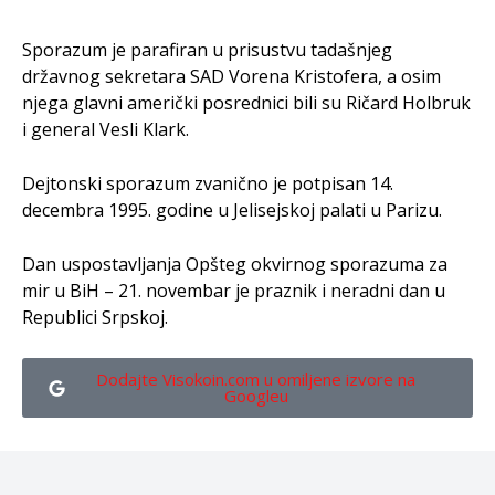
Sporazum je parafiran u prisustvu tadašnjeg
državnog sekretara SAD Vorena Kristofera, a osim
njega glavni američki posrednici bili su Ričard Holbruk
i general Vesli Klark.
Dejtonski sporazum zvanično je potpisan 14.
decembra 1995. godine u Jelisejskoj palati u Parizu.
Dan uspostavljanja Opšteg okvirnog sporazuma za
mir u BiH – 21. novembar je praznik i neradni dan u
Republici Srpskoj.
Dodajte Visokoin.com u omiljene izvore na
Googleu