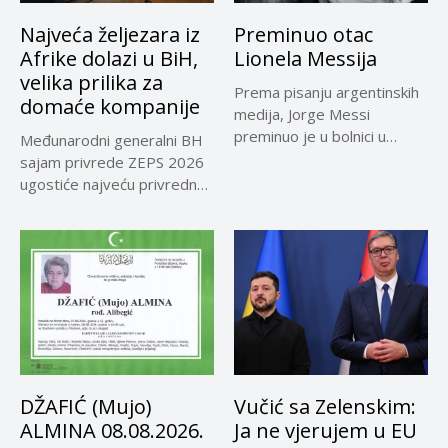
Najveća željezara iz
Preminuo otac
Afrike dolazi u BiH,
Lionela Messija
velika prilika za
Prema pisanju argentinskih
domaće kompanije
medija, Jorge Messi
preminuo je u bolnici u
Međunarodni generalni BH
Rosariju...
sajam privrede ZEPS 2026
ugostiće najveću privrednu
delegaciju iz...
DŽAFIĆ (Mujo)
Vučić sa Zelenskim:
ALMINA 08.08.2026.
Ja ne vjerujem u EU