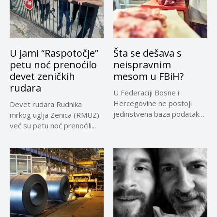
U jami “Raspotočje”
Šta se dešava s
petu noć prenoćilo
neispravnim
devet zeničkih
mesom u FBiH?
rudara
U Federaciji Bosne i
Hercegovine ne postoji
Devet rudara Rudnika
jedinstvena baza podataka
mrkog uglja Zenica (RMUZ)
o kontrolama,...
već su petu noć prenoćili...