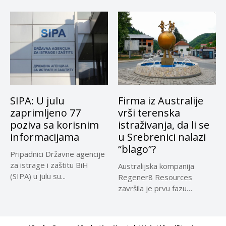
SIPA: U julu
Firma iz Australije
zaprimljeno 77
vrši terenska
poziva sa korisnim
istraživanja, da li se
informacijama
u Srebrenici nalazi
“blago”?
Pripadnici Državne agencije
za istrage i zaštitu BiH
Australijska kompanija
(SIPA) u julu su...
Regener8 Resources
završila je prvu fazu
terenskih istraživanja na
projektu...