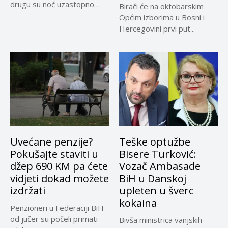
drugu su noć uzastopno
Birači će na oktobarskim
prenoćili...
Općim izborima u Bosni i
Hercegovini prvi put...
Uvećane penzije?
Teške optužbe
Pokušajte staviti u
Bisere Turković:
džep 690 KM pa ćete
Vozač Ambasade
vidjeti dokad možete
BiH u Danskoj
izdržati
upleten u šverc
kokaina
Penzioneri u Federaciji BiH
od jučer su počeli primati
Bivša ministrica vanjskih