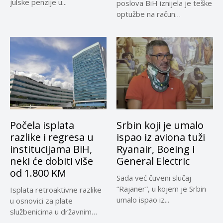
julske penzije u...
poslova BiH iznijela je teške
optužbe na račun
sadašnjeg...
Počela isplata
Srbin koji je umalo
razlike i regresa u
ispao iz aviona tuži
institucijama BiH,
Ryanair, Boeing i
neki će dobiti više
General Electric
od 1.800 KM
Sada već čuveni slučaj
“Rajaner”, u kojem je Srbin
Isplata retroaktivne razlike
umalo ispao iz...
u osnovici za plate
službenicima u državnim
institucijama BiH...