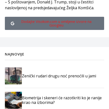
– S poštovanjem, Donald J. Trump, stoji u čestitci
naslovljenoj na predsjedavajućeg Željka Komšića.
Dodajte Visokoin.com u omiljene izvore na
Googleu
NAJNOVIJE
Zenički rudari drugu noć prenoćili u jami
Biometrija i skeneri će razotkriti ko je ranije
krao na izborima?