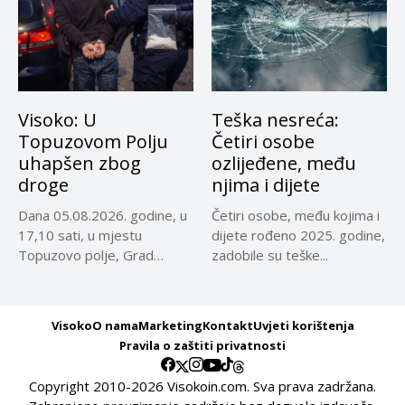
Visoko: U
Teška nesreća:
Topuzovom Polju
Četiri osobe
uhapšen zbog
ozlijeđene, među
droge
njima i dijete
Dana 05.08.2026. godine, u
Četiri osobe, među kojima i
17,10 sati, u mjestu
dijete rođeno 2025. godine,
Topuzovo polje, Grad
zadobile su teške...
Visoko,...
Visoko
O nama
Marketing
Kontakt
Uvjeti korištenja
Pravila o zaštiti privatnosti
Copyright 2010-2026 Visokoin.com. Sva prava zadržana.