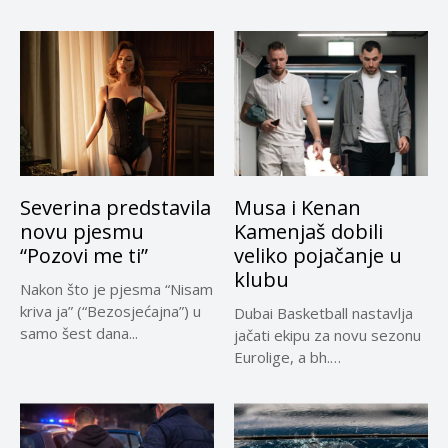
30 dana...
Evropskoj komisiji
privremeno...
Severina predstavila
Musa i Kenan
novu pjesmu
Kamenjaš dobili
“Pozovi me ti”
veliko pojačanje u
klubu
Nakon što je pjesma “Nisam
kriva ja” (“Bezosjećajna”) u
Dubai Basketball nastavlja
samo šest dana...
jačati ekipu za novu sezonu
Eurolige, a bh.
reprezentativci...