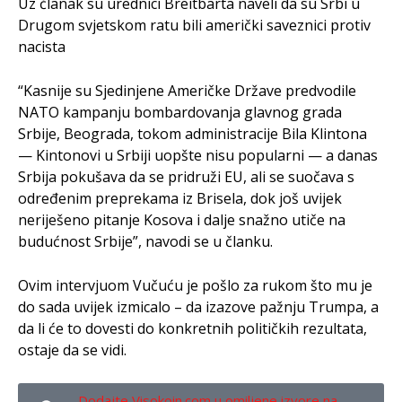
Uz članak su urednici Breitbarta naveli da su Srbi u
Drugom svjetskom ratu bili američki saveznici protiv
nacista
“Kasnije su Sjedinjene Američke Države predvodile
NATO kampanju bombardovanja glavnog grada
Srbije, Beograda, tokom administracije Bila Klintona
— Kintonovi u Srbiji uopšte nisu popularni — a danas
Srbija pokušava da se pridruži EU, ali se suočava s
određenim preprekama iz Brisela, dok još uvijek
neriješeno pitanje Kosova i dalje snažno utiče na
budućnost Srbije”, navodi se u članku.
Ovim intervjuom Vučuću je pošlo za rukom što mu je
do sada uvijek izmicalo – da izazove pažnju Trumpa, a
da li će to dovesti do konkretnih političkih rezultata,
ostaje da se vidi.
Dodajte Visokoin.com u omiljene izvore na