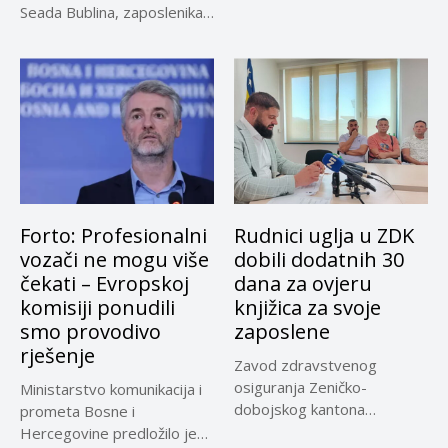
vezi...
Seada Bublina, zaposlenika
Suda...
Forto: Profesionalni
Rudnici uglja u ZDK
vozači ne mogu više
dobili dodatnih 30
čekati – Evropskoj
dana za ovjeru
komisiji ponudili
knjižica za svoje
smo provodivo
zaposlene
rješenje
Zavod zdravstvenog
osiguranja Zeničko-
Ministarstvo komunikacija i
dobojskog kantona
prometa Bosne i
omogućio je dodatni rok od
Hercegovine predložilo je