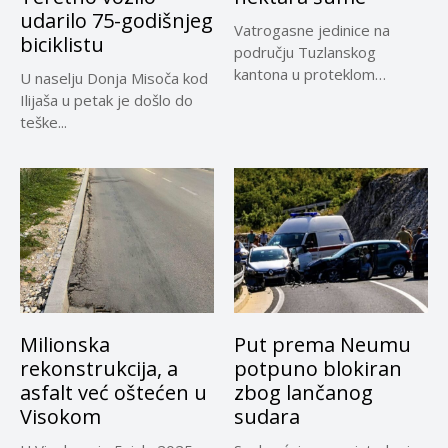
udarilo 75-godišnjeg
Vatrogasne jedinice na
biciklistu
području Tuzlanskog
kantona u proteklom
U naselju Donja Misoča kod
periodu imale su više...
Ilijaša u petak je došlo do
teške...
Milionska
Put prema Neumu
rekonstrukcija, a
potpuno blokiran
asfalt već oštećen u
zbog lančanog
Visokom
sudara