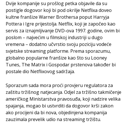
Dvije kompanije su prošlog petka objavile da su
postigle dogovor koji bi pod okrilje Netflixa doveo
kultne franšize Warner Brothersa poput Harryja
Pottera i Igre prijestolja. Netflix, koji je započeo kao
servis za iznajmljivanje DVD-ova 1997. godine, ovim bi
poslom – najvećim u filmskoj industriji u dugo
vremena – dodatno učvrstio svoju poziciju vodeće
svjetske streaming platforme. Prema sporazumu,
globalno popularne franšize kao što su Looney
Tunes, The Matrix i Gospodar prstenova također bi
postale dio Netflixovog sadržaja.
Sporazum sada mora proći provjeru regulatora za
zaštitu tržišnog natjecanja. Odjel za tržišno takmičenje
američkog Ministarstva pravosuđa, koji nadzire velika
spajanja, mogao bi ustvrditi da dogovor krši zakon
ako procijeni da bi nova, objedinjena kompanija
zauzimala prevelik udio na streaming tržištu.