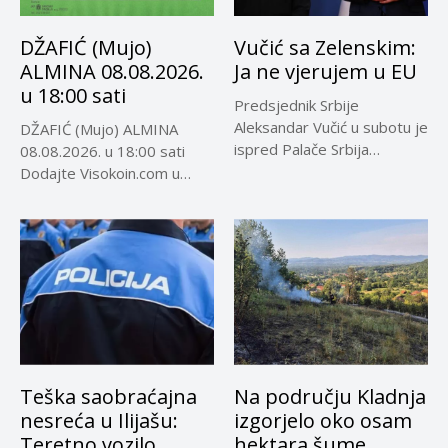
DŽAFIĆ (Mujo)
Vučić sa Zelenskim:
ALMINA 08.08.2026.
Ja ne vjerujem u EU
u 18:00 sati
Predsjednik Srbije
Aleksandar Vučić u subotu je
DŽAFIĆ (Mujo) ALMINA
ispred Palače Srbija
08.08.2026. u 18:00 sati
dočekao predsjednika...
Dodajte Visokoin.com u
omiljene izvore...
Teška saobraćajna
Na području Kladnja
nesreća u Ilijašu:
izgorjelo oko osam
Teretno vozilo
hektara šume