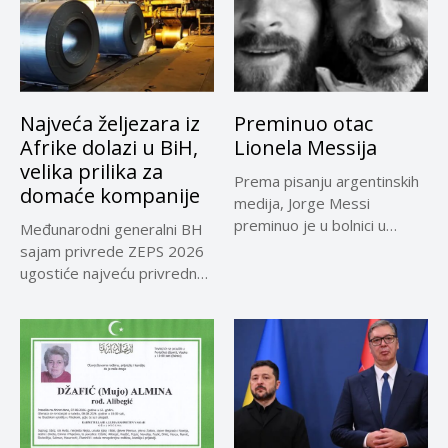
Najveća željezara iz
Preminuo otac
Afrike dolazi u BiH,
Lionela Messija
velika prilika za
Prema pisanju argentinskih
domaće kompanije
medija, Jorge Messi
preminuo je u bolnici u
Međunarodni generalni BH
Rosariju...
sajam privrede ZEPS 2026
ugostiće najveću privrednu
delegaciju iz...