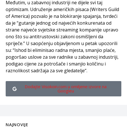
Međutim, u zabavnoj industriji ne dijele svi taj
optimizam. Udruženje američkih pisaca (Writers Guild
of America) pozvalo je na blokiranje spajanja, tvrdeći
da je “gutanje jednog od najvećih konkurenata od
strane najveće svjetske streaming kompanije upravo
ono što su antitrustovski zakoni osmišljeni da
spriječe.” U saopćenju objavljenom u petak upozorili
su: “Ishod bi eliminisao radna mjesta, smanjio plaće,
pogoršao uslove za sve radnike u zabavnoj industriji,
podigao cijene za potrošače i smanjio količinu i
raznolikost sadržaja za sve gledatelje”.
Dodajte Visokoin.com u omiljene izvore na
Googleu
NAJNOVIJE