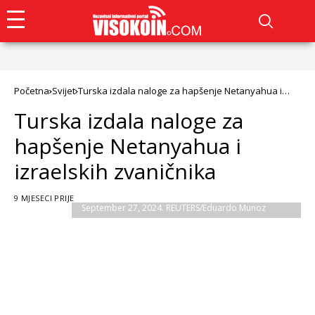
Početna
Svijet
Turska izdala naloge za hapšenje Netanyahua i
izraelskih zvaničnika
Turska izdala naloge za
hapšenje Netanyahua i
izraelskih zvaničnika
Israel's Prime Minister Benjamin Netanyahu
addresses the 79th United Nations General
Assembly at U.N. headquarters in New York, U.S.,
9 MJESECI PRIJE
September 27, 2024. REUTERS/Eduardo Munoz