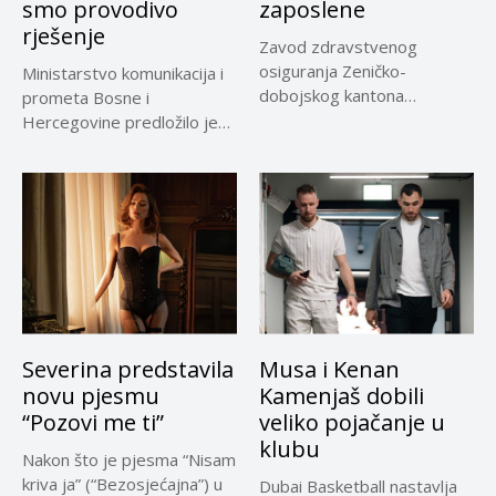
smo provodivo
zaposlene
rješenje
Zavod zdravstvenog
osiguranja Zeničko-
Ministarstvo komunikacija i
dobojskog kantona
prometa Bosne i
omogućio je dodatni rok od
Hercegovine predložilo je
30 dana...
Evropskoj komisiji
privremeno...
Severina predstavila
Musa i Kenan
novu pjesmu
Kamenjaš dobili
“Pozovi me ti”
veliko pojačanje u
klubu
Nakon što je pjesma “Nisam
kriva ja” (“Bezosjećajna”) u
Dubai Basketball nastavlja