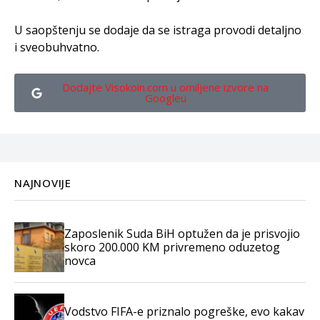
U saopštenju se dodaje da se istraga provodi detaljno
i sveobuhvatno.
Dodajte Visokoin.com u omiljene izvore na
Googleu
NAJNOVIJE
Zaposlenik Suda BiH optužen da je prisvojio
skoro 200.000 KM privremeno oduzetog
novca
Vodstvo FIFA-e priznalo pogreške, evo kakav