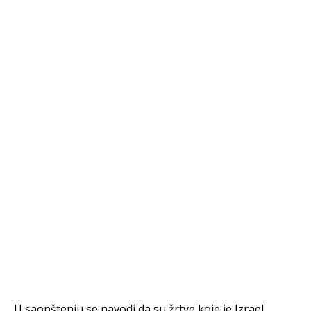
U saopštenju se navodi da su žrtve koje je Izrael