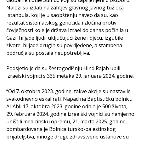
Globalne flotile Sumud koji su zaplijenjeni u oktobru.
Nalozi su izdati na zahtjev glavnog javnog tužioca
Istanbula, koji je u saopštenju naveo da su, kao
rezultat sistematskog genocida i zločina protiv
čovječnosti koje je država Izrael do danas počinila u
Gazi, hiljade ljudi, uključujući žene i djecu, izgubile
živote, hiljade drugih su povrijeđene, a stambena
područja su postala neupotrebljiva.
Podsjetio je da su šestogodišnju Hind Rajab ubili
izraelski vojnici s 335 metaka 29. januara 2024. godine.
“Od 7. oktobra 2023. godine, takve akcije su nastavile
svakodnevno eskalirati. Napad na Baptističku bolnicu
Al-Ahli 17. oktobra 2023. godine odnio je 500 života,
29. ​​februara 2024. godine izraelski vojnici su namjerno
uništili medicinsku opremu, 21. marta 2025. godine,
bombardovana je Bolnica tursko-palestinskog
prijateljstva, mnoge druge zdravstvene ustanove su