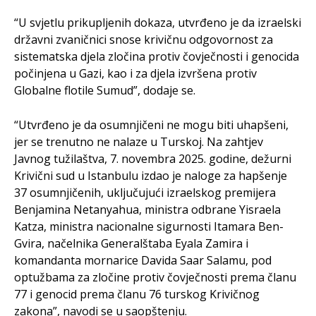
“U svjetlu prikupljenih dokaza, utvrđeno je da izraelski
državni zvaničnici snose krivičnu odgovornost za
sistematska djela zločina protiv čovječnosti i genocida
počinjena u Gazi, kao i za djela izvršena protiv
Globalne flotile Sumud”, dodaje se.
“Utvrđeno je da osumnjičeni ne mogu biti uhapšeni,
jer se trenutno ne nalaze u Turskoj. Na zahtjev
Javnog tužilaštva, 7. novembra 2025. godine, dežurni
Krivični sud u Istanbulu izdao je naloge za hapšenje
37 osumnjičenih, uključujući izraelskog premijera
Benjamina Netanyahua, ministra odbrane Yisraela
Katza, ministra nacionalne sigurnosti Itamara Ben-
Gvira, načelnika Generalštaba Eyala Zamira i
komandanta mornarice Davida Saar Salamu, pod
optužbama za zločine protiv čovječnosti prema članu
77 i genocid prema članu 76 turskog Krivičnog
zakona”, navodi se u saopštenju.