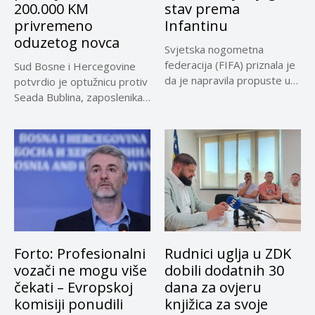
200.000 KM
stav prema
privremeno
Infantinu
oduzetog novca
Svjetska nogometna
federacija (FIFA) priznala je
Sud Bosne i Hercegovine
da je napravila propuste u
potvrdio je optužnicu protiv
vezi...
Seada Bublina, zaposlenika
Suda...
Forto: Profesionalni
Rudnici uglja u ZDK
vozači ne mogu više
dobili dodatnih 30
čekati – Evropskoj
dana za ovjeru
komisiji ponudili
knjižica za svoje