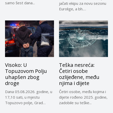
samo šest dana...
jačati ekipu za novu sezonu
Eurolige, a bh.
reprezentativci...
Visoko: U
Teška nesreća:
Topuzovom Polju
Četiri osobe
uhapšen zbog
ozlijeđene, među
droge
njima i dijete
Dana 05.08.2026. godine, u
Četiri osobe, među kojima i
17,10 sati, u mjestu
dijete rođeno 2025. godine,
Topuzovo polje, Grad
zadobile su teške...
Visoko,...