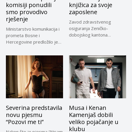
komisiji ponudili
knjižica za svoje
smo provodivo
zaposlene
rješenje
Zavod zdravstvenog
osiguranja Zeničko-
Ministarstvo komunikacija i
dobojskog kantona
prometa Bosne i
omogućio je dodatni rok od
Hercegovine predložilo je
30 dana...
Evropskoj komisiji
privremeno...
Severina predstavila
Musa i Kenan
novu pjesmu
Kamenjaš dobili
“Pozovi me ti”
veliko pojačanje u
klubu
Nakon što je pjesma “Nisam