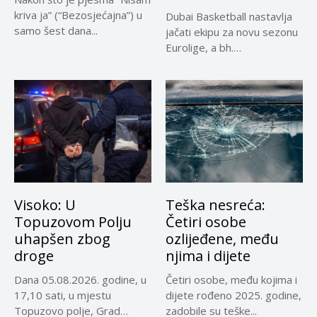
kriva ja” (“Bezosjećajna”) u
Dubai Basketball nastavlja
samo šest dana...
jačati ekipu za novu sezonu
Eurolige, a bh.
reprezentativci...
Visoko: U
Teška nesreća:
Topuzovom Polju
Četiri osobe
uhapšen zbog
ozlijeđene, među
droge
njima i dijete
Dana 05.08.2026. godine, u
Četiri osobe, među kojima i
17,10 sati, u mjestu
dijete rođeno 2025. godine,
Topuzovo polje, Grad
zadobile su teške...