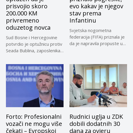
prisvojio skoro
evo kakav je njegov
200.000 KM
stav prema
privremeno
Infantinu
oduzetog novca
Svjetska nogometna
federacija (FIFA) priznala je
Sud Bosne i Hercegovine
da je napravila propuste u
potvrdio je optužnicu protiv
vezi...
Seada Bublina, zaposlenika
Suda...
Forto: Profesionalni
Rudnici uglja u ZDK
vozači ne mogu više
dobili dodatnih 30
čekati – Evropskoj
dana za ovjeru