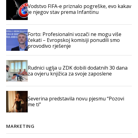
Vodstvo FIFA-e priznalo pogreške, evo kakav
je njegov stav prema Infantinu
Forto: Profesionalni vozači ne mogu više
čekati – Evropskoj komisiji ponudili smo
provodivo rješenje
Rudnici uglja u ZDK dobili dodatnih 30 dana
za ovjeru knjižica za svoje zaposlene
Severina predstavila novu pjesmu “Pozovi
me ti”
MARKETING