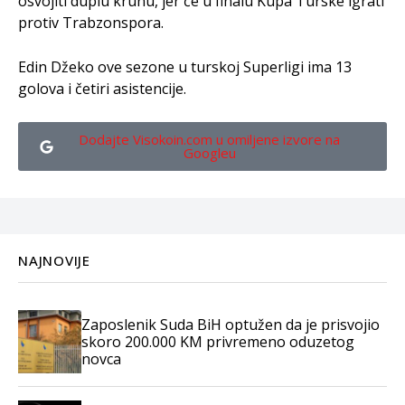
osvojiti duplu krunu, jer će u finalu Kupa Turske igrati
protiv Trabzonspora.
Edin Džeko ove sezone u turskoj Superligi ima 13
golova i četiri asistencije.
Dodajte Visokoin.com u omiljene izvore na
Googleu
NAJNOVIJE
Zaposlenik Suda BiH optužen da je prisvojio
skoro 200.000 KM privremeno oduzetog
novca