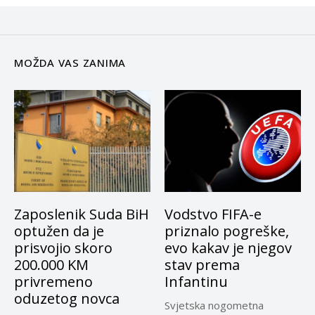
MOŽDA VAS ZANIMA
Zaposlenik Suda BiH
Vodstvo FIFA-e
optužen da je
priznalo pogreške,
prisvojio skoro
evo kakav je njegov
200.000 KM
stav prema
privremeno
Infantinu
oduzetog novca
Svjetska nogometna