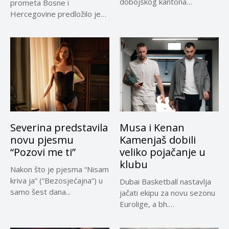
dobojskog kantona
prometa Bosne i
omogućio je dodatni rok od
Hercegovine predložilo je
30 dana...
Evropskoj komisiji
privremeno...
Severina predstavila
Musa i Kenan
novu pjesmu
Kamenjaš dobili
“Pozovi me ti”
veliko pojačanje u
klubu
Nakon što je pjesma “Nisam
kriva ja” (“Bezosjećajna”) u
Dubai Basketball nastavlja
samo šest dana...
jačati ekipu za novu sezonu
Eurolige, a bh.
reprezentativci...