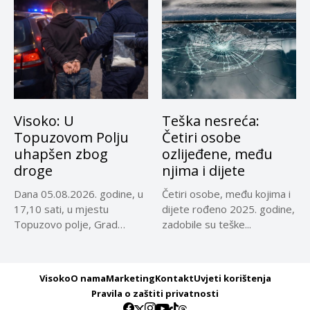
Visoko: U
Teška nesreća:
Topuzovom Polju
Četiri osobe
uhapšen zbog
ozlijeđene, među
droge
njima i dijete
Dana 05.08.2026. godine, u
Četiri osobe, među kojima i
17,10 sati, u mjestu
dijete rođeno 2025. godine,
Topuzovo polje, Grad
zadobile su teške...
Visoko,...
Visoko
O nama
Marketing
Kontakt
Uvjeti korištenja
Pravila o zaštiti privatnosti