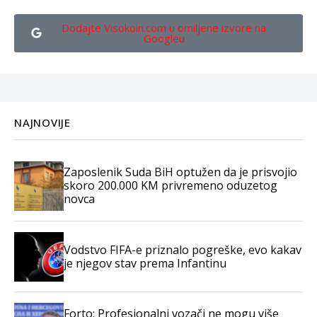
Dodajte Visokoin.com u omiljene izvore na
Googleu
NAJNOVIJE
Zaposlenik Suda BiH optužen da je prisvojio
skoro 200.000 KM privremeno oduzetog
novca
Vodstvo FIFA-e priznalo pogreške, evo kakav
je njegov stav prema Infantinu
Forto: Profesionalni vozači ne mogu više