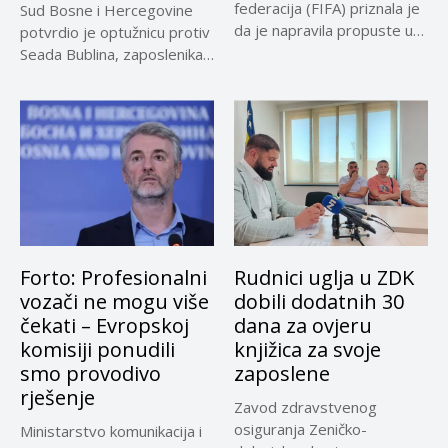
federacija (FIFA) priznala je
Sud Bosne i Hercegovine
da je napravila propuste u
potvrdio je optužnicu protiv
vezi...
Seada Bublina, zaposlenika
Suda...
Forto: Profesionalni
Rudnici uglja u ZDK
vozači ne mogu više
dobili dodatnih 30
čekati – Evropskoj
dana za ovjeru
komisiji ponudili
knjižica za svoje
smo provodivo
zaposlene
rješenje
Zavod zdravstvenog
osiguranja Zeničko-
Ministarstvo komunikacija i