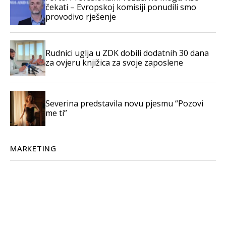
čekati – Evropskoj komisiji ponudili smo
provodivo rješenje
Rudnici uglja u ZDK dobili dodatnih 30 dana
za ovjeru knjižica za svoje zaposlene
Severina predstavila novu pjesmu “Pozovi
me ti”
MARKETING