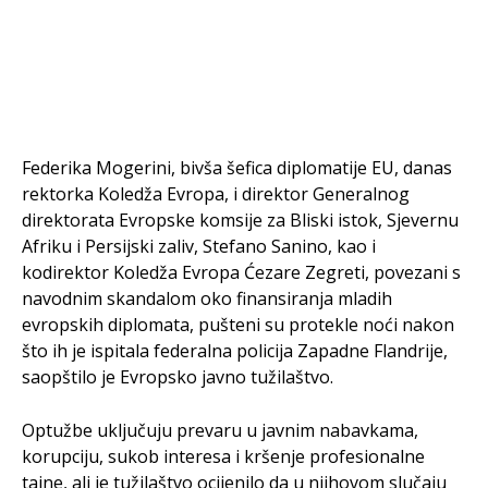
Federika Mogerini, bivša šefica diplomatije EU, danas
rektorka Koledža Evropa, i direktor Generalnog
direktorata Evropske komsije za Bliski istok, Sjevernu
Afriku i Persijski zaliv, Stefano Sanino, kao i
kodirektor Koledža Evropa Ćezare Zegreti, povezani s
navodnim skandalom oko finansiranja mladih
evropskih diplomata, pušteni su protekle noći nakon
što ih je ispitala federalna policija Zapadne Flandrije,
saopštilo je Evropsko javno tužilaštvo.
Optužbe uključuju prevaru u javnim nabavkama,
korupciju, sukob interesa i kršenje profesionalne
tajne, ali je tužilaštvo ocijenilo da u njihovom slučaju