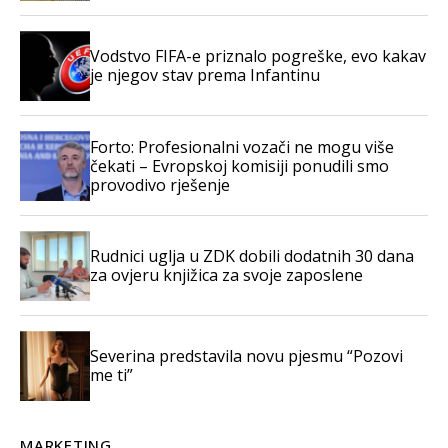
Vodstvo FIFA-e priznalo pogreške, evo kakav
je njegov stav prema Infantinu
Forto: Profesionalni vozači ne mogu više
čekati – Evropskoj komisiji ponudili smo
provodivo rješenje
Rudnici uglja u ZDK dobili dodatnih 30 dana
za ovjeru knjižica za svoje zaposlene
Severina predstavila novu pjesmu “Pozovi
me ti”
MARKETING