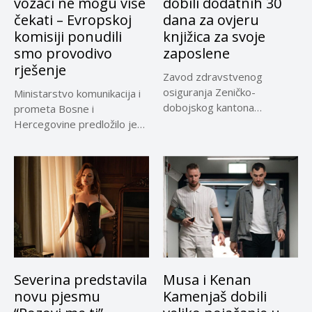
vozači ne mogu više
dobili dodatnih 30
čekati – Evropskoj
dana za ovjeru
komisiji ponudili
knjižica za svoje
smo provodivo
zaposlene
rješenje
Zavod zdravstvenog
osiguranja Zeničko-
Ministarstvo komunikacija i
dobojskog kantona
prometa Bosne i
omogućio je dodatni rok od
Hercegovine predložilo je
30 dana...
Evropskoj komisiji
privremeno...
Severina predstavila
Musa i Kenan
novu pjesmu
Kamenjaš dobili