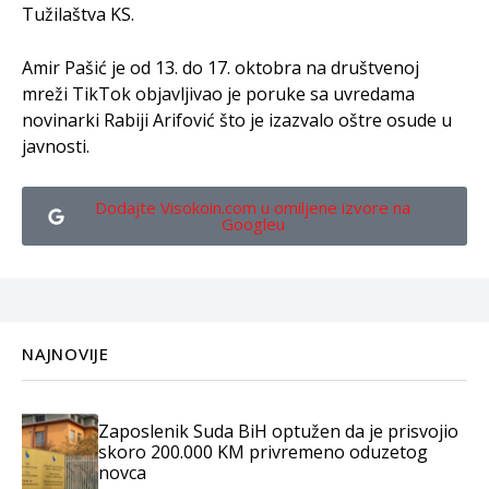
Tužilaštva KS.
Amir Pašić je od 13. do 17. oktobra na društvenoj
mreži TikTok objavljivao je poruke sa uvredama
novinarki Rabiji Arifović što je izazvalo oštre osude u
javnosti.
Dodajte Visokoin.com u omiljene izvore na
Googleu
NAJNOVIJE
Zaposlenik Suda BiH optužen da je prisvojio
skoro 200.000 KM privremeno oduzetog
novca