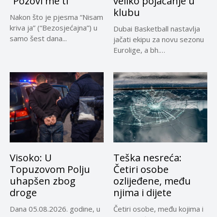
“Pozovi me ti”
veliko pojačanje u
klubu
Nakon što je pjesma “Nisam
kriva ja” (“Bezosjećajna”) u
Dubai Basketball nastavlja
samo šest dana...
jačati ekipu za novu sezonu
Eurolige, a bh.
reprezentativci...
Visoko: U
Teška nesreća:
Topuzovom Polju
Četiri osobe
uhapšen zbog
ozlijeđene, među
droge
njima i dijete
Dana 05.08.2026. godine, u
Četiri osobe, među kojima i