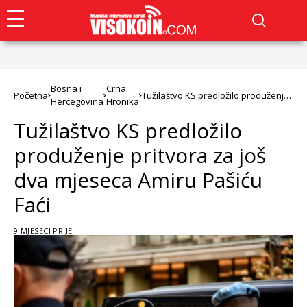
Bosna i
Crna
Početna
Tužilaštvo KS predložilo produženje
Hercegovina
Hronika
pritvora za još dva mjeseca Amiru
Pašiću Faći
Tužilaštvo KS predložilo
produženje pritvora za još
dva mjeseca Amiru Pašiću
Faći
9 MJESECI PRIJE