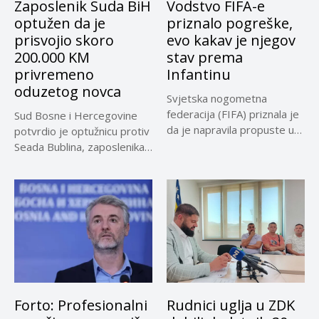
Zaposlenik Suda BiH
Vodstvo FIFA-e
optužen da je
priznalo pogreške,
prisvojio skoro
evo kakav je njegov
200.000 KM
stav prema
privremeno
Infantinu
oduzetog novca
Svjetska nogometna
federacija (FIFA) priznala je
Sud Bosne i Hercegovine
da je napravila propuste u
potvrdio je optužnicu protiv
vezi...
Seada Bublina, zaposlenika
Suda...
Forto: Profesionalni
Rudnici uglja u ZDK