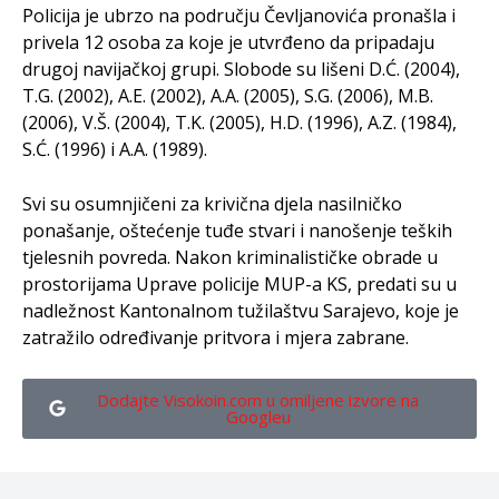
Policija je ubrzo na području Čevljanovića pronašla i
privela 12 osoba za koje je utvrđeno da pripadaju
drugoj navijačkoj grupi. Slobode su lišeni D.Ć. (2004),
T.G. (2002), A.E. (2002), A.A. (2005), S.G. (2006), M.B.
(2006), V.Š. (2004), T.K. (2005), H.D. (1996), A.Z. (1984),
S.Ć. (1996) i A.A. (1989).
Svi su osumnjičeni za krivična djela nasilničko
ponašanje, oštećenje tuđe stvari i nanošenje teških
tjelesnih povreda. Nakon kriminalističke obrade u
prostorijama Uprave policije MUP-a KS, predati su u
nadležnost Kantonalnom tužilaštvu Sarajevo, koje je
zatražilo određivanje pritvora i mjera zabrane.
Dodajte Visokoin.com u omiljene izvore na
Googleu