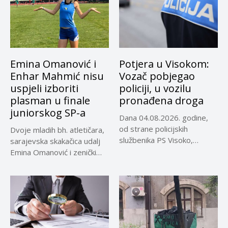
Emina Omanović i
Potjera u Visokom:
Enhar Mahmić nisu
Vozač pobjegao
uspjeli izboriti
policiji, u vozilu
plasman u finale
pronađena droga
juniorskog SP-a
Dana 04.08.2026. godine,
od strane policijskih
Dvoje mladih bh. atletičara,
službenika PS Visoko,
sarajevska skakačica udalj
uočeno je lice...
Emina Omanović i zenički
bacač...