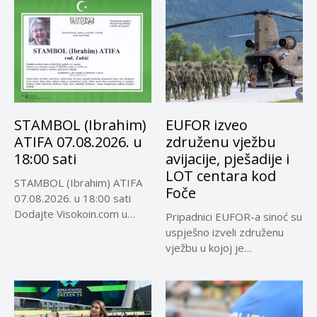
STAMBOL (Ibrahim)
EUFOR izveo
ATIFA 07.08.2026. u
združenu vježbu
18:00 sati
avijacije, pješadije i
LOT centara kod
STAMBOL (Ibrahim) ATIFA
Foče
07.08.2026. u 18:00 sati
Dodajte Visokoin.com u
Pripadnici EUFOR-a sinoć su
omiljene izvore...
uspješno izveli združenu
vježbu u kojoj je
učestvovalo...