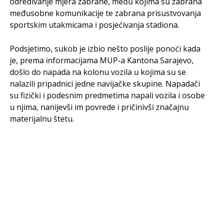
određivanje mjera zabrane, među kojima su zabrana
međusobne komunikacije te zabrana prisustvovanja
sportskim utakmicama i posjećivanja stadiona.
Podsjetimo, sukob je izbio nešto poslije ponoći kada
je, prema informacijama MUP-a Kantona Sarajevo,
došlo do napada na kolonu vozila u kojima su se
nalazili pripadnici jedne navijačke skupine. Napadači
su fizički i podesnim predmetima napali vozila i osobe
u njima, nanijevši im povrede i pričinivši značajnu
materijalnu štetu.