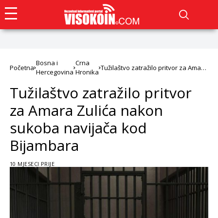
Bosna i
Crna
Početna
Tužilaštvo zatražilo pritvor za Amara
Hercegovina
Hronika
Zulića nakon sukoba navijača kod
Bijambara
Tužilaštvo zatražilo pritvor
za Amara Zulića nakon
sukoba navijača kod
Bijambara
10 MJESECI PRIJE