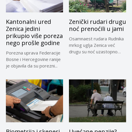
Kantonalni ured
Zenički rudari drugu
Zenica jedini
noć prenoćili u jami
prikupio više poreza
Osamnaest rudara Rudnika
nego prošle godine
mrkog uglja Zenica već
drugu su noć uzastopno
Porezna uprava Federacije
prenoćili...
Bosne i Hercegovine ranije
je objavila da su porezni...
Biometrija i skeneri
Uvećane penzije?