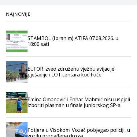
NAJNOVIJE
STAMBOL (Ibrahim) ATIFA 07.08.2026. u
18:00 sati
EUFOR izveo združenu vježbu avijacije,
pješadije i LOT centara kod Foče
Emina Omanović i Enhar Mahmić nisu uspjeli
izboriti plasman u finale juniorskog SP-a
Potjera u Visokom: Vozač pobjegao policiji, u
vozilu pronađena droga