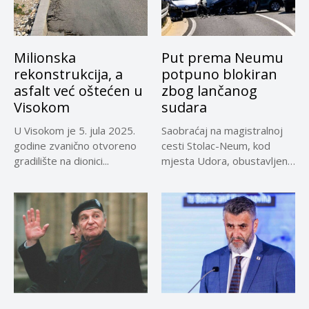
Milionska
Put prema Neumu
rekonstrukcija, a
potpuno blokiran
asfalt već oštećen u
zbog lančanog
Visokom
sudara
U Visokom je 5. jula 2025.
Saobraćaj na magistralnoj
godine zvanično otvoreno
cesti Stolac-Neum, kod
gradilište na dionici...
mjesta Udora, obustavljen
zbog nezgode, saopćeno...