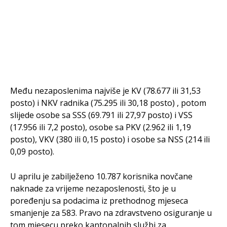
Među nezaposlenima najviše je KV (78.677 ili 31,53
posto) i NKV radnika (75.295 ili 30,18 posto) , potom
slijede osobe sa SSS (69.791 ili 27,97 posto) i VSS
(17.956 ili 7,2 posto), osobe sa PKV (2.962 ili 1,19
posto), VKV (380 ili 0,15 posto) i osobe sa NSS (214 ili
0,09 posto).
U aprilu je zabilježeno 10.787 korisnika novčane
naknade za vrijeme nezaposlenosti, što je u
poređenju sa podacima iz prethodnog mjeseca
smanjenje za 583. Pravo na zdravstveno osiguranje u
tom mjesecu preko kantonalnih službi za