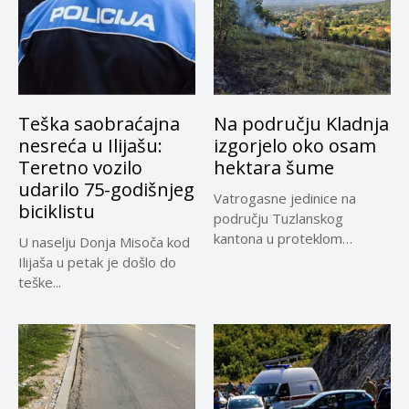
Teška saobraćajna
Na području Kladnja
nesreća u Ilijašu:
izgorjelo oko osam
Teretno vozilo
hektara šume
udarilo 75-godišnjeg
Vatrogasne jedinice na
biciklistu
području Tuzlanskog
kantona u proteklom
U naselju Donja Misoča kod
periodu imale su više...
Ilijaša u petak je došlo do
teške...