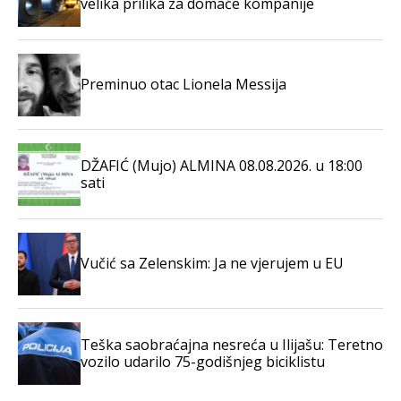
velika prilika za domaće kompanije
Preminuo otac Lionela Messija
DŽAFIĆ (Mujo) ALMINA 08.08.2026. u 18:00
sati
Vučić sa Zelenskim: Ja ne vjerujem u EU
Teška saobraćajna nesreća u Ilijašu: Teretno
vozilo udarilo 75-godišnjeg biciklistu