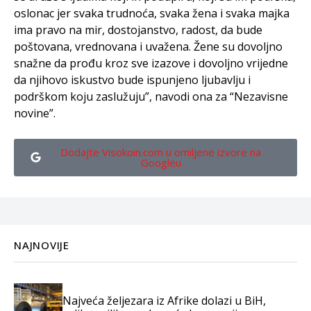
oslonac jer svaka trudnoća, svaka žena i svaka majka
ima pravo na mir, dostojanstvo, radost, da bude
poštovana, vrednovana i uvažena. Žene su dovoljno
snažne da prođu kroz sve izazove i dovoljno vrijedne
da njihovo iskustvo bude ispunjeno ljubavlju i
podrškom koju zaslužuju”, navodi ona za “Nezavisne
novine”.
Dodajte Visokoin.com u omiljene izvore na
Googleu
NAJNOVIJE
Najveća željezara iz Afrike dolazi u BiH,