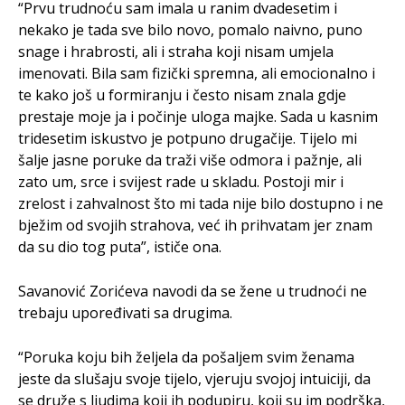
“Prvu trudnoću sam imala u ranim dvadesetim i
nekako je tada sve bilo novo, pomalo naivno, puno
snage i hrabrosti, ali i straha koji nisam umjela
imenovati. Bila sam fizički spremna, ali emocionalno i
te kako još u formiranju i često nisam znala gdje
prestaje moje ja i počinje uloga majke. Sada u kasnim
tridesetim iskustvo je potpuno drugačije. Tijelo mi
šalje jasne poruke da traži više odmora i pažnje, ali
zato um, srce i svijest rade u skladu. Postoji mir i
zrelost i zahvalnost što mi tada nije bilo dostupno i ne
bježim od svojih strahova, već ih prihvatam jer znam
da su dio tog puta”, ističe ona.
Savanović Zorićeva navodi da se žene u trudnoći ne
trebaju upoređivati sa drugima.
“Poruka koju bih željela da pošaljem svim ženama
jeste da slušaju svoje tijelo, vjeruju svojoj intuiciji, da
se druže s ljudima koji ih podupiru, koji su im podrška,