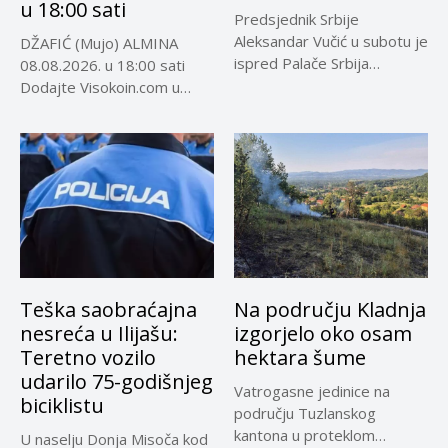
u 18:00 sati
Predsjednik Srbije
Aleksandar Vučić u subotu je
DŽAFIĆ (Mujo) ALMINA
ispred Palače Srbija
08.08.2026. u 18:00 sati
dočekao predsjednika...
Dodajte Visokoin.com u
omiljene izvore...
Teška saobraćajna
Na području Kladnja
nesreća u Ilijašu:
izgorjelo oko osam
Teretno vozilo
hektara šume
udarilo 75-godišnjeg
Vatrogasne jedinice na
biciklistu
području Tuzlanskog
kantona u proteklom
U naselju Donja Misoča kod