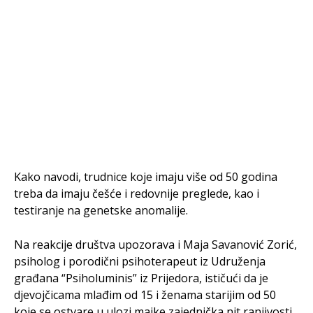
Kako navodi, trudnice koje imaju više od 50 godina
treba da imaju češće i redovnije preglede, kao i
testiranje na genetske anomalije.
Na reakcije društva upozorava i Maja Savanović Zorić,
psiholog i porodični psihoterapeut iz Udruženja
građana “Psiholuminis” iz Prijedora, ističući da je
djevojčicama mlađim od 15 i ženama starijim od 50
koje se ostvare u ulozi majke zajednička nit ranjivosti.