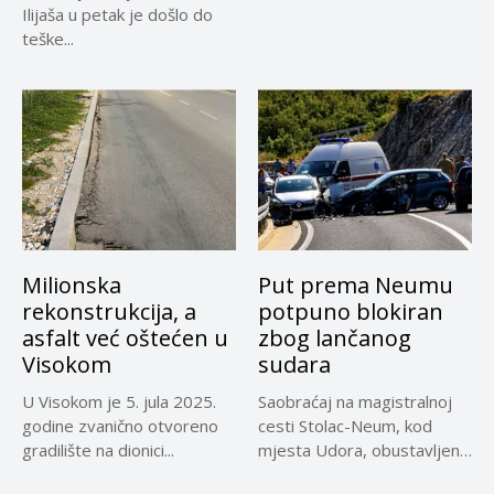
periodu imale su više...
Ilijaša u petak je došlo do
teške...
Milionska
Put prema Neumu
rekonstrukcija, a
potpuno blokiran
asfalt već oštećen u
zbog lančanog
Visokom
sudara
U Visokom je 5. jula 2025.
Saobraćaj na magistralnoj
godine zvanično otvoreno
cesti Stolac-Neum, kod
gradilište na dionici...
mjesta Udora, obustavljen
zbog nezgode, saopćeno...