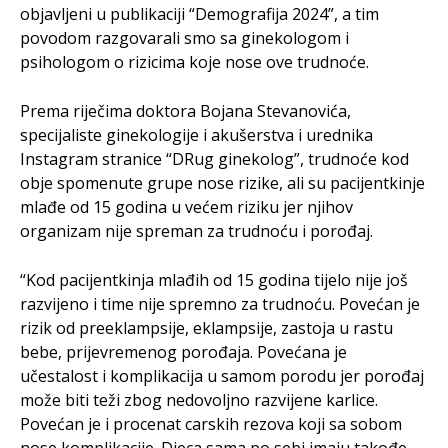
objavljeni u publikaciji “Demografija 2024”, a tim
povodom razgovarali smo sa ginekologom i
psihologom o rizicima koje nose ove trudnoće.
Prema riječima doktora Bojana Stevanovića,
specijaliste ginekologije i akušerstva i urednika
Instagram stranice “DRug ginekolog”, trudnoće kod
obje spomenute grupe nose rizike, ali su pacijentkinje
mlađe od 15 godina u većem riziku jer njihov
organizam nije spreman za trudnoću i porođaj.
“Kod pacijentkinja mlađih od 15 godina tijelo nije još
razvijeno i time nije spremno za trudnoću. Povećan je
rizik od preeklampsije, eklampsije, zastoja u rastu
bebe, prijevremenog porođaja. Povećana je
učestalost i komplikacija u samom porodu jer porođaj
može biti teži zbog nedovoljno razvijene karlice.
Povećan je i procenat carskih rezova koji sa sobom
nose komplikacije. Djeca sama po sebi imaju takođe