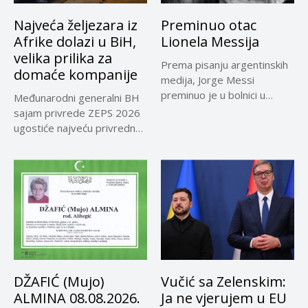
Najveća željezara iz
Preminuo otac
Afrike dolazi u BiH,
Lionela Messija
velika prilika za
Prema pisanju argentinskih
domaće kompanije
medija, Jorge Messi
preminuo je u bolnici u
Međunarodni generalni BH
Rosariju...
sajam privrede ZEPS 2026
ugostiće najveću privrednu
delegaciju iz...
DŽAFIĆ (Mujo)
Vučić sa Zelenskim:
ALMINA 08.08.2026.
Ja ne vjerujem u EU