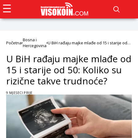
Bosna i
Početna
U BiH rađaju majke mlađe od 15 i starije od
Hercegovina
50: Koliko su rizične takve trudnoće?
U BiH rađaju majke mlađe od
15 i starije od 50: Koliko su
rizične takve trudnoće?
9 MJESECI PRIJE