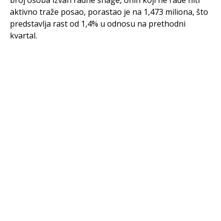
broj osoba izvan radne snage, onih koji ne rade niti
aktivno traže posao, porastao je na 1,473 miliona, što
predstavlja rast od 1,4% u odnosu na prethodni
kvartal.