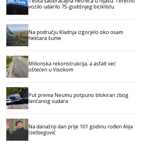
Teška saobraćajna nesreća u Ilijašu: Teretno
vozilo udarilo 75-godišnjeg biciklistu
Na području Kladnja izgorjelo oko osam
hektara šume
Milionska rekonstrukcija, a asfalt već
oštećen u Visokom
Put prema Neumu potpuno blokiran zbog
lančanog sudara
Na današnji dan prije 101 godinu rođen Alija
Izetbegović