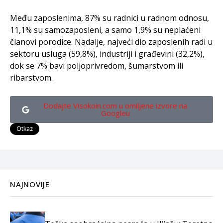
Među zaposlenima, 87% su radnici u radnom odnosu,
11,1% su samozaposleni, a samo 1,9% su neplaćeni
članovi porodice. Nadalje, najveći dio zaposlenih radi u
sektoru usluga (59,8%), industriji i građevini (32,2%),
dok se 7% bavi poljoprivredom, šumarstvom ili
ribarstvom.
Dodajte Visokoin.com u omiljene izvore na
Googleu
Otkaz
NAJNOVIJE