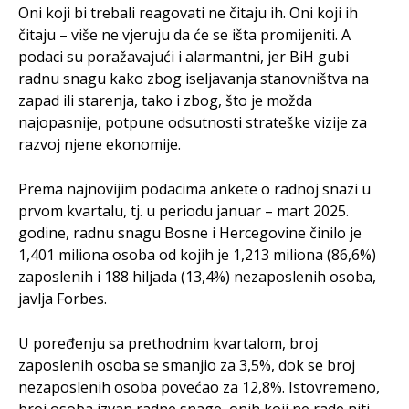
Oni koji bi trebali reagovati ne čitaju ih. Oni koji ih
čitaju – više ne vjeruju da će se išta promijeniti. A
podaci su poražavajući i alarmantni, jer BiH gubi
radnu snagu kako zbog iseljavanja stanovništva na
zapad ili starenja, tako i zbog, što je možda
najopasnije, potpune odsutnosti strateške vizije za
razvoj njene ekonomije.
Prema najnovijim podacima ankete o radnoj snazi u
prvom kvartalu, tj. u periodu januar – mart 2025.
godine, radnu snagu Bosne i Hercegovine činilo je
1,401 miliona osoba od kojih je 1,213 miliona (86,6%)
zaposlenih i 188 hiljada (13,4%) nezaposlenih osoba,
javlja Forbes.
U poređenju sa prethodnim kvartalom, broj
zaposlenih osoba se smanjio za 3,5%, dok se broj
nezaposlenih osoba povećao za 12,8%. Istovremeno,