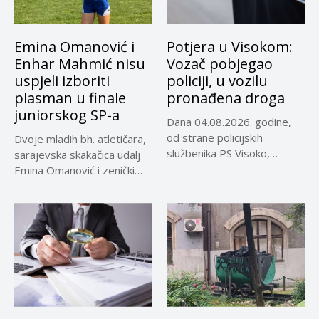
Emina Omanović i
Potjera u Visokom:
Enhar Mahmić nisu
Vozač pobjegao
uspjeli izboriti
policiji, u vozilu
plasman u finale
pronađena droga
juniorskog SP-a
Dana 04.08.2026. godine,
od strane policijskih
Dvoje mladih bh. atletičara,
službenika PS Visoko,
sarajevska skakačica udalj
uočeno je lice...
Emina Omanović i zenički
bacač...