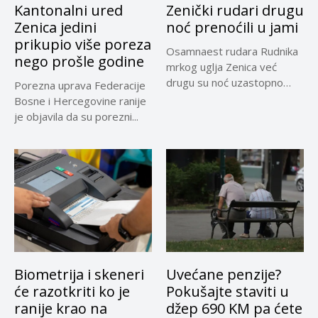
Kantonalni ured
Zenički rudari drugu
Zenica jedini
noć prenoćili u jami
prikupio više poreza
Osamnaest rudara Rudnika
nego prošle godine
mrkog uglja Zenica već
drugu su noć uzastopno
Porezna uprava Federacije
prenoćili...
Bosne i Hercegovine ranije
je objavila da su porezni...
Biometrija i skeneri
Uvećane penzije?
će razotkriti ko je
Pokušajte staviti u
ranije krao na
džep 690 KM pa ćete